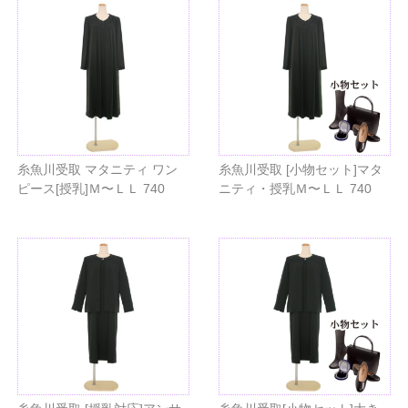
糸魚川受取 マタニティ ワン
糸魚川受取 [小物セット]マタ
ピース[授乳]Ｍ〜ＬＬ 740
ニティ・授乳Ｍ〜ＬＬ 740