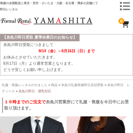
喪服の全国配送と東京・所沢・さいたま・大阪・名古屋・博多の店舗にて
即日レンタル
0
【糸魚川即日受取 夏季休業日のお知らせ】
ホーム
糸魚川即日受取につきまして
8/14（金）～8月16日（日）まで
全 国 配 送
お休みとさせていただきます。
8月17日（月）より通常営業となります。
受取り場所が選べます
どうぞ宜しくお願い申し上げます。
東京即日バイク便
礼服・喪服レンタルのやました
>
商品
>
糸魚川礼服喪服即日店頭受取
>
糸魚川即日 レ
配送・お支払い方法
ディース
>
糸魚川即日 授乳対応
ご注文の流れ
１６時までのご注文で
糸魚川営業所にて礼服・喪服を今日中にお受
取り頂けます。
よくあるご質問