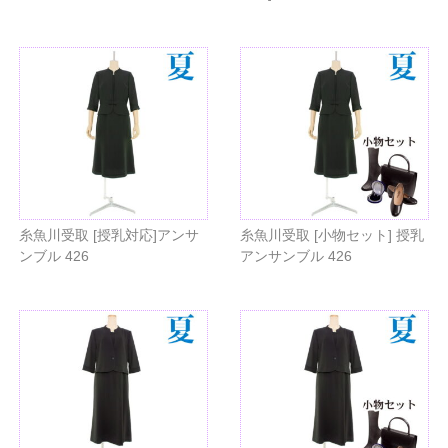
糸魚川受取 [授乳対応]アンサ
糸魚川受取 [小物セット] 授乳
ンブル 426
アンサンブル 426