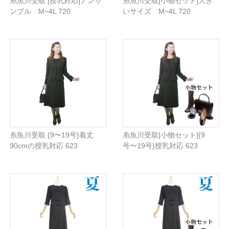
糸魚川受取 [授乳対応]アンサ
糸魚川受取[小物セット]大き
ンブル M~4L 720
いサイズ M~4L 720
糸魚川受取 {9〜19号}着丈
糸魚川受取[小物セット]{9
90cmの授乳対応 623
号〜19号}授乳対応 623