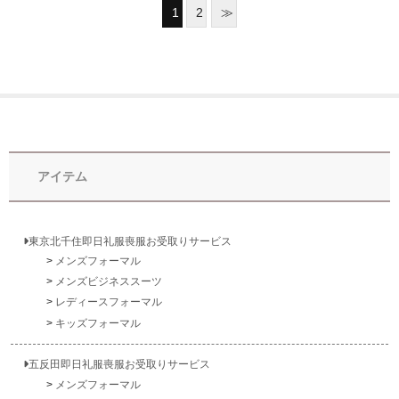
1
2
≫
アイテム
東京北千住即日礼服喪服お受取りサービス
メンズフォーマル
メンズビジネススーツ
レディースフォーマル
キッズフォーマル
五反田即日礼服喪服お受取りサービス
メンズフォーマル