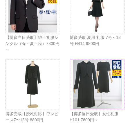
【博多当日受取】紳士礼服シ
博多受取 夏用 礼服 7号～13
ングル（春・夏・秋）7800円
号 H414 9800円
～
博多受取【授乳対応】ワンピ
【博多当日受取】女性礼服
ース7〜15号 8800円
H101 7800円～