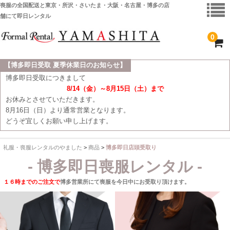
喪服の全国配送と東京・所沢・さいたま・大阪・名古屋・博多の店
舗にて即日レンタル
0
【博多即日受取 夏季休業日のお知らせ】
ホーム
博多即日受取につきまして
8/14（金）～8月15日（土）まで
全 国 配 送
お休みとさせていただきます。
8月16日（日）より通常営業となります。
受取り場所が選べます
どうぞ宜しくお願い申し上げます。
東京即日バイク便
礼服・喪服レンタルのやました
>
商品
>
博多即日店頭受取り
配送・お支払い方法
- 博多即日喪服レンタル -
ご注文の流れ
１６時までのご注文で
博多営業所にて喪服を今日中にお受取り頂けます。
よくあるご質問