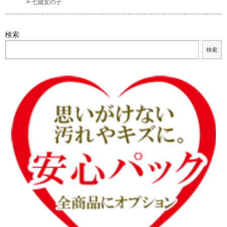
七歳女の子
検索
検索