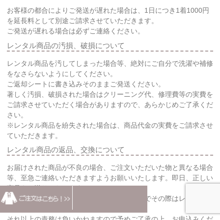
お客様の都合によりご発送が遅れた場合は、1日につき1着1000円
を延長料として別途ご請求させていただきます。
ご発送が遅れる場合は必ずご連絡ください。
レンタル商品の汚損、破損について
レンタル商品を汚してしまった場合等、絶対にご自分で洗濯や補修
をなさらないようにしてください。
ご返却シートに書き込みそのままご発送ください。
著しく汚損、破損された場合はクリーニング代、修理費等の実費を
ご請求させていただく場合がありますので、あらかじめご了承くだ
さい。
※レンタル商品を紛失された場合は、商品代金の実費をご請求させ
ていただきます。
レンタル商品の返品、交換について
お届けされた商品が不良の場合、ご注文いただいた物と異なる場合
等、至急ご連絡いただきますようお願いいたします。即日、正しい
商品をお送りいたします。
場合によっては発送できない事もありますのでその際はレンタル料
金を全額ご返金いたします。
それ以上の責務は負いかねますので予めご了承の上、お申込みくだ