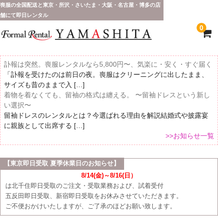
喪服の全国配送と東京・所沢・さいたま・大阪・名古屋・博多の店
舗にて即日レンタル
0
訃報は突然。喪服レンタルなら5,800円〜、気楽に・安く・すぐ届く
「訃報を受けたのは前日の夜。喪服はクリーニングに出したまま、
サイズも昔のままで入 […]
着物を着なくても、留袖の格式は纏える。 〜留袖ドレスという新し
い選択〜
留袖ドレスのレンタルとは？今選ばれる理由を解説結婚式や披露宴
に親族として出席する […]
>>お知らせ一覧
【東京即日受取 夏季休業日のお知らせ】
ホーム
8/14(金)～8/16(日）
は北千住即日受取のご注文・受取業務および、試着受付
全 国 配 送
五反田即日受取、新宿即日受取をお休みさせていただきます。
ご不便おかけいたしますが、ご了承のほどお願い致します。
受取り場所が選べます