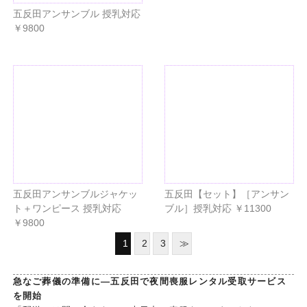
五反田アンサンブル 授乳対応
￥9800
五反田アンサンブルジャケッ
五反田【セット】［アンサン
ト＋ワンピース 授乳対応
ブル］授乳対応 ￥11300
￥9800
1
2
3
≫
急なご葬儀の準備に―五反田で夜間喪服レンタル受取サービス
を開始