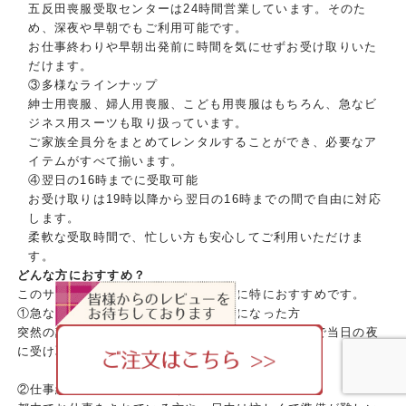
五反田喪服受取センターは24時間営業しています。そのた
め、深夜や早朝でもご利用可能です。
お仕事終わりや早朝出発前に時間を気にせずお受け取りいた
だけます。
③多様なラインナップ
紳士用喪服、婦人用喪服、こども用喪服はもちろん、急なビ
ジネス用スーツも取り扱っています。
ご家族全員分をまとめてレンタルすることができ、必要なア
イテムがすべて揃います。
④翌日の16時までに受取可能
お受け取りは19時以降から翌日の16時までの間で自由に対応
します。
柔軟な受取時間で、忙しい方も安心してご利用いただけま
す。
どんな方におすすめ？
このサービスは、次のような状況の方に特におすすめです。
①急な不幸で、翌日すぐに喪服が必要になった方
突然の訃報で喪服を準備する時間がない場合、最短で当日の夜
に受け取ることが可能です。
②仕事終わりや深夜でも受け取りたい方