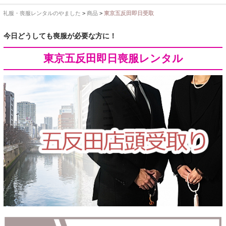
東京即日バイク便
礼服・喪服レンタルのやました
>
商品
>
東京五反田即日受取
配送・お支払い方法
今日どうしても喪服が必要な方に！
ご注文の流れ
東京五反田即日喪服レンタル
よくあるご質問