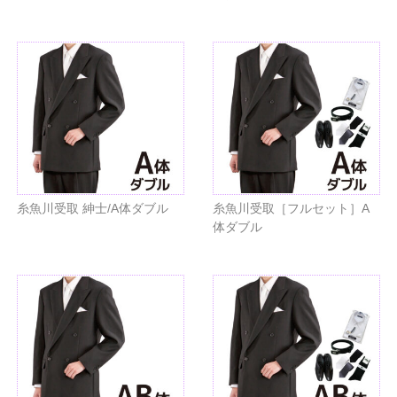
糸魚川受取 紳士/A体ダブル
糸魚川受取［フルセット］A
体ダブル