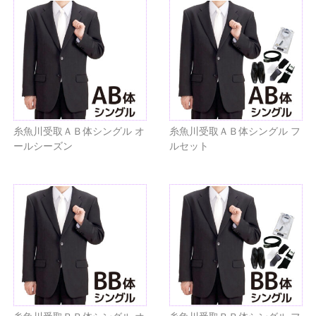
糸魚川受取ＡＢ体シングル オ
糸魚川受取ＡＢ体シングル フ
ールシーズン
ルセット