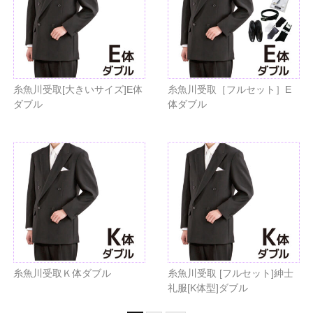
糸魚川受取[大きいサイズ]E体
糸魚川受取［フルセット］E
ダブル
体ダブル
糸魚川受取Ｋ体ダブル
糸魚川受取 [フルセット]紳士
礼服[K体型]ダブル