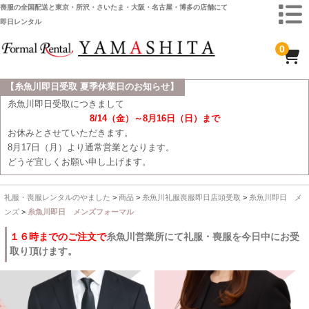
喪服の全国配送と東京・所沢・さいたま・大阪・名古屋・博多の店舗にて
即日レンタル
0
【糸魚川即日受取 夏季休業日のお知らせ】
ホーム
糸魚川即日受取につきまして
8/14（金）～8月16日（日）まで
全 国 配 送
お休みとさせていただきます。
8月17日（月）より通常営業となります。
受取り場所が選べます
どうぞ宜しくお願い申し上げます。
東京即日バイク便
礼服・喪服レンタルのやました
>
商品
>
糸魚川礼服喪服即日店頭受取
>
糸魚川即日 メ
配送・お支払い方法
ンズ
>
糸魚川即日 メンズフォーマル
ご注文の流れ
１６時までのご注文で
糸魚川営業所にて礼服・喪服を今日中にお受
取り頂けます。
よくあるご質問