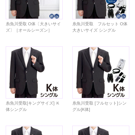
糸魚川受取 O体〔大きいサイ
糸魚川受取 フルセット O体
ズ〕［オールシーズン］
大きいサイズ シングル
糸魚川受取[キングサイズ] Ｋ
糸魚川受取 [フルセット]シン
体シングル
グル[K体]