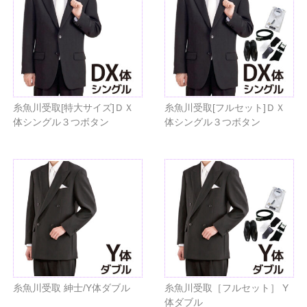
糸魚川受取[特大サイズ]ＤＸ
糸魚川受取[フルセット]ＤＸ
体シングル３つボタン
体シングル３つボタン
糸魚川受取 紳士/Y体ダブル
糸魚川受取［フルセット］ Y
体ダブル