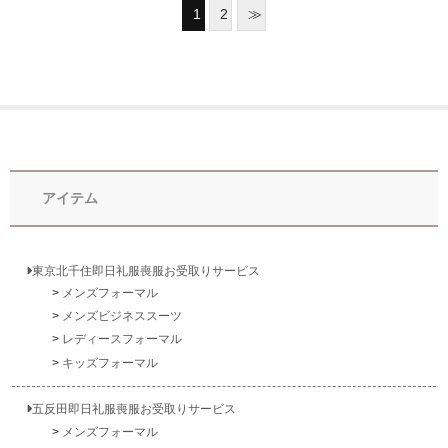
1
2
≫
アイテム
東京北千住即日礼服喪服お受取りサービス
メンズフォーマル
メンズビジネススーツ
レディースフォーマル
キッズフォーマル
五反田即日礼服喪服お受取りサービス
メンズフォーマル