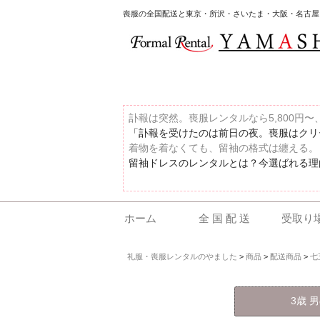
喪服の全国配送と東京・所沢・さいたま・大阪・名古屋
訃報は突然。喪服レンタルなら5,800円
「訃報を受けたのは前日の夜。喪服はクリー
着物を着なくても、留袖の格式は纏える。
留袖ドレスのレンタルとは？今選ばれる理由
ホーム
全 国 配 送
受取り
礼服・喪服レンタルのやました
>
商品
>
配送商品
>
七
3歳 