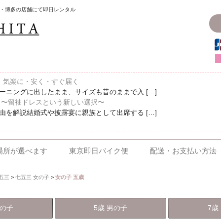
・博多の店舗にて即日レンタル
〜、気楽に・安く・すぐ届く
ニングに出したまま、サイズも昔のままで入 […]
 〜留袖ドレスという新しい選択〜
を解説結婚式や披露宴に親族として出席する […]
場所が選べます
東京即日バイク便
配送・お支払い方法
五三
>
七五三 女の子
>
女の子 五歳
男の子
5歳 男の子
7歳