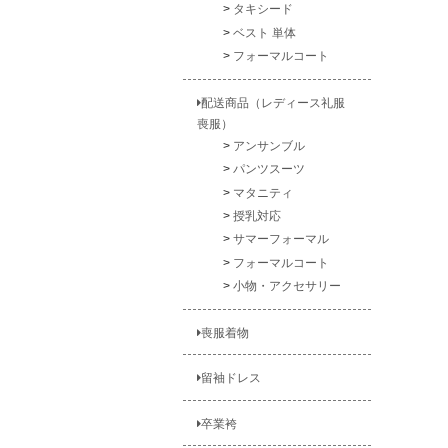
タキシード
ベスト 単体
フォーマルコート
配送商品（レディース礼服
喪服）
アンサンブル
パンツスーツ
マタニティ
授乳対応
サマーフォーマル
フォーマルコート
小物・アクセサリー
喪服着物
留袖ドレス
卒業袴