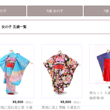
女の子
5歳 女の子
7歳
女の子 五歳一覧
袴セット ５
御所車/赤
¥8,800
¥8,800
（税込）
（税込）
色地に流れ花と鼓 ５歳
黒地に花と雪輪 ５歳女の