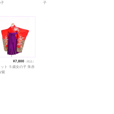
の子
子
¥7,800
（税込）
ット ５歳女の子 朱赤
/紫