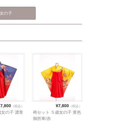
 女の子
¥7,800
¥7,800
（税込）
（税込）
歳女の子 濃青
袴セット ５歳女の子 黄色
御所車/赤