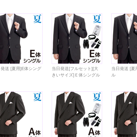
発送 [夏用]E体シング
当日発送[フルセット][大
当日発送 [夏
きいサイズ]Ｅ体シングル
ル