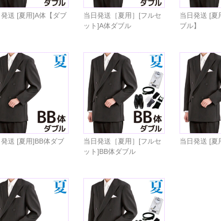
発送 [夏用]A体【ダブ
当日発送［夏用］[フルセ
当日発送 [夏
】
ット]A体ダブル
ブル】
発送 [夏用]BB体ダブ
当日発送［夏用］[フルセ
当日発送 [夏
ット]BB体ダブル