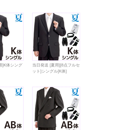
用]K体シング
当日発送 [夏用][8点フルセ
ット]シングル[K体]