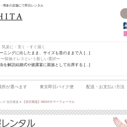
・博多の店舗にて即日レンタル
〜、気楽に・安く・すぐ届く
ニングに出したまま、サイズも昔のままで入 […]
 〜留袖ドレスという新しい選択〜
を解説結婚式や披露宴に親族として出席する […]
場所が選べます
東京即日バイク便
配送・お支払い方法
ンズ 当日発送
>
【当日発送】MENSサマーフォーマル