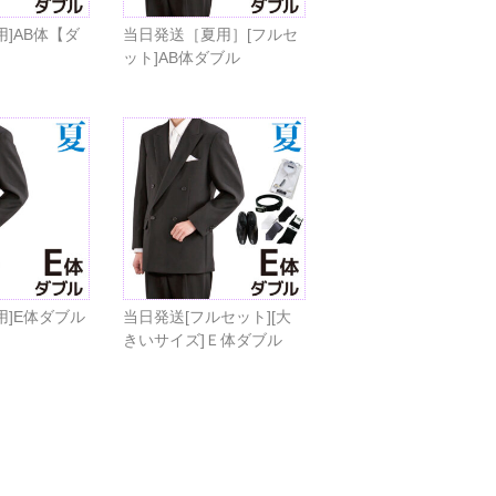
用]AB体【ダ
当日発送［夏用］[フルセ
ット]AB体ダブル
用]E体ダブル
当日発送[フルセット][大
きいサイズ]Ｅ体ダブル