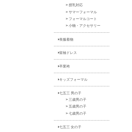
授乳対応
サマーフォーマル
フォーマルコート
小物・アクセサリー
喪服着物
留袖ドレス
卒業袴
キッズフォーマル
七五三 男の子
三歳男の子
五歳男の子
七歳男の子
七五三 女の子