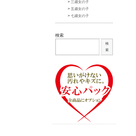
三歳女の子
五歳女の子
七歳女の子
検索
検
索