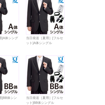
用]A体シング
当日発送［夏用］[フルセ
ット]A体シングル
用]BB体シン
当日発送［夏用］[フルセ
ット]BB体シングル