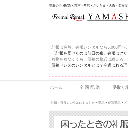
喪服の全国配送と東京・所沢・さいたま・大阪・名古屋
訃報は突然。喪服レンタルなら5,800円
「訃報を受けたのは前日の夜。喪服はクリー
着物を着なくても、留袖の格式は纏える。
留袖ドレスのレンタルとは？今選ばれる理由
ホーム
全 国 配 送
受取り
礼服・喪服レンタルのやました
>
商品
>
配送商品
>
メ