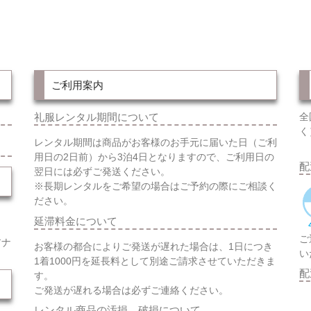
ご利用案内
礼服レンタル期間について
全
く
レンタル期間は商品がお客様のお手元に届いた日（ご利
用日の2日前）から3泊4日となりますので、ご利用日の
配
翌日には必ずご発送ください。
※長期レンタルをご希望の場合はご予約の際にご相談く
ださい。
延滞料金について
ご
アナ
お客様の都合によりご発送が遅れた場合は、1日につき
い
1着1000円を延長料として別途ご請求させていただきま
配
す。
ご発送が遅れる場合は必ずご連絡ください。
レンタル商品の汚損、破損について