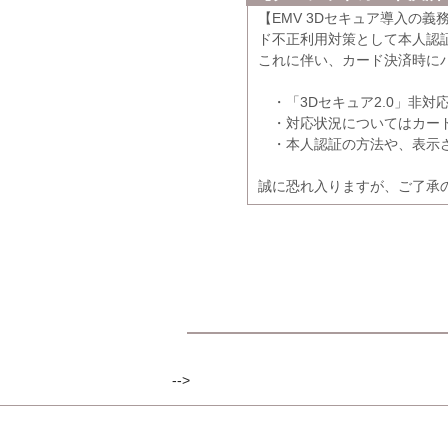
【EMV 3Dセキュア導入の
ド不正利用対策として本人認証
これに伴い、カード決済時に
・「3Dセキュア2.0」非対
・対応状況についてはカード
・本人認証の方法や、表示さ
誠に恐れ入りますが、ご了承
-->