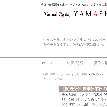
喪服の全国配送と東京・所沢・さいたま・大阪・名古屋
訃報は突然。喪服レンタルなら5,800円
着物を着なくても、留袖の格式は纏える。
ホーム
全 国 配 送
受取り
礼服・喪服レンタルのやました
>
商品
>
配送商品
>
メ
メンズ シングル
【配送受付 夏季休業日
全国配送につきまして
8/14
8月17日（月）より通常営業
どうぞ宜しくお願い申し上げ