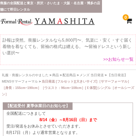
喪服の全国配送と東京・所沢・さいたま・大阪・名古屋・博多の店
舗にて即日レンタル
0
訃報は突然。喪服レンタルなら5,800円〜、気楽に・安く・すぐ届く
着物を着なくても、留袖の格式は纏える。 〜留袖ドレスという新し
い選択〜
>>お知らせ一覧
礼服・喪服レンタルのやました
>
商品
>
配送商品
>
メンズ 当日発送
>
【当日発送】
ホーム
MENSサマーフォーマル
>
当日発送 [フルセット][大きいサイズ]［サマーフォーマル］
［身長：155cm~190cm］［ウエスト：96cm~108cm］[Ｅ体型]シングル［オールシーズ
全 国 配 送
ン］
受取り場所が選べます
【配送受付 夏季休業日のお知らせ】
全国配送につきまして
東京即日バイク便
8/14（金）～8月16日（日）まで
受注/発送をお休みとさせていただきます。
配送・お支払い方法
8月17日（月）より通常営業となります。