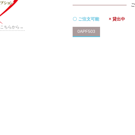
ご
〇 ご注文可能
× 貸出中
はこちらから→
0APF503