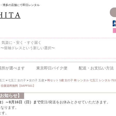
・博多の店舗にて即日レンタル
〜、気楽に・安く・すぐ届く
 〜留袖ドレスという新しい選択〜
場所が選べます
東京即日バイク便
配送・お支払い方法
五三
>
七五三 女の子
>
女の子 五歳
>
袴セット 5歳 女の子 袴 レンタル 七五三 レンタル 753
 往復送料無料【0APF501】
のお知らせ】
（金）～8月16日（日）まで
受注/発送をお休みとさせていただきます。
となります。
ます。