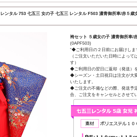
レンタル 753 七五三 女の子 七五三 レンタル F503 濃青御所車/赤５歳
袴セット ５歳女の子 濃青御所車/
(0APF503)
“◆ご利用日の２日前にお届けしま
（ご注文いただいた日時によって
す）
◆ご利用日の翌日に返却（発送）
◆シーズン・土日祝日は注文が大
いたします。
◆ご注文の不備などの際、発送予定
合、ご注文をキャンセルとさせて