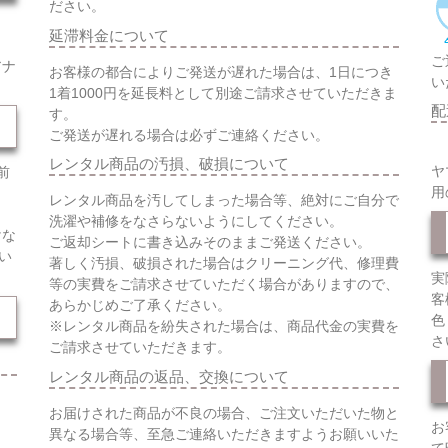
ださい。
延滞料金について
ご
アナ
お客様の都合によりご発送が遅れた場合は、1日につき
い
1着1000円を延長料として別途ご請求させていただきま
配
す。
ご発送が遅れる場合は必ずご連絡ください。
レンタル商品の汚損、破損について
ヤ
前
用
レンタル商品を汚してしまった場合等、絶対にご自分で
洗濯や補修をなさらないようにしてください。
けな
ご返却シートに書き込みそのままご発送ください。
い
著しく汚損、破損された場合はクリーニング代、修理費
実
等の実費をご請求させていただく場合がありますので、
客
あらかじめご了承ください。
色
※レンタル商品を紛失された場合は、商品代金の実費を
さ
ご請求させていただきます。
レンタル商品の返品、交換について
お届けされた商品が不良の場合、ご注文いただいた物と
お
異なる場合等、至急ご連絡いただきますようお願いいた
て