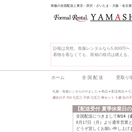
喪服の全国配送と東京・所沢・さいたま・大阪・名古屋
訃報は突然。喪服レンタルなら5,800円
着物を着なくても、留袖の格式は纏える。
ホーム
全 国 配 送
受取り
礼服・喪服レンタルのやました
>
商品
>
配送商品
>
七
歳女の子 753 七五三 子供 七五三 袴セット ５歳 女の子
【配送受付 夏季休業日
全国配送につきまして
8/14
8月17日（月）より通常営業
どうぞ宜しくお願い申し上げ