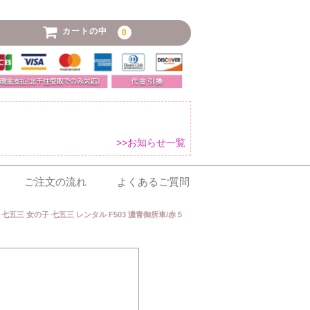
カートの中
0
>>お知らせ一覧
ご注文の流れ
よくあるご質問
 七五三 女の子 七五三 レンタル F503 濃青御所車/赤５