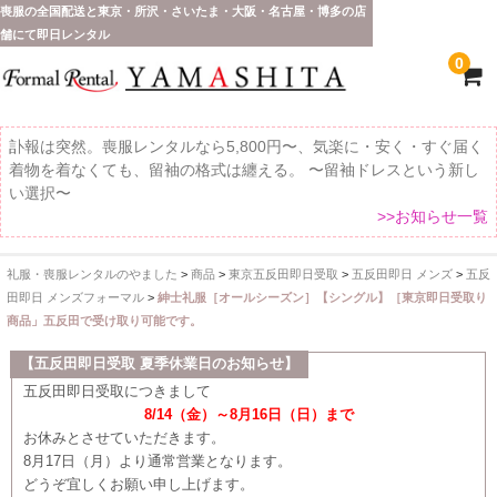
喪服の全国配送と東京・所沢・さいたま・大阪・名古屋・博多の店
舗にて即日レンタル
0
訃報は突然。喪服レンタルなら5,800円〜、気楽に・安く・すぐ届く
着物を着なくても、留袖の格式は纏える。 〜留袖ドレスという新し
い選択〜
>>お知らせ一覧
礼服・喪服レンタルのやました
>
商品
>
東京五反田即日受取
>
五反田即日 メンズ
>
五反
ホーム
田即日 メンズフォーマル
>
紳士礼服［オールシーズン］【シングル】［東京即日受取り
商品」五反田で受け取り可能です。
全 国 配 送
【五反田即日受取 夏季休業日のお知らせ】
受取り場所が選べます
五反田即日受取につきまして
8/14（金）～8月16日（日）まで
東京即日バイク便
お休みとさせていただきます。
8月17日（月）より通常営業となります。
配送・お支払い方法
どうぞ宜しくお願い申し上げます。