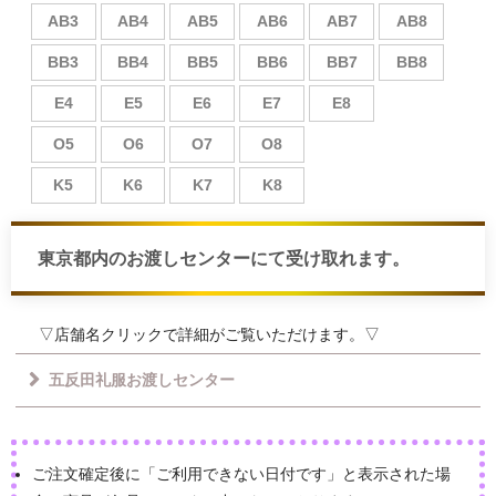
AB3
AB4
AB5
AB6
AB7
AB8
BB3
BB4
BB5
BB6
BB7
BB8
E4
E5
E6
E7
E8
O5
O6
O7
O8
K5
K6
K7
K8
東京都内のお渡しセンターにて受け取れます。
▽店舗名クリックで詳細がご覧いただけます。▽
五反田礼服お渡しセンター
ご注文確定後に「ご利用できない日付です」と表示された場