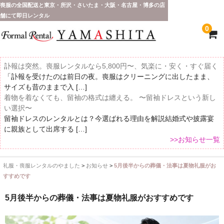
喪服の全国配送と東京・所沢・さいたま・大阪・名古屋・博多の店
舗にて即日レンタル
0
訃報は突然。喪服レンタルなら5,800円〜、気楽に・安く・すぐ届く
「訃報を受けたのは前日の夜。喪服はクリーニングに出したまま、
サイズも昔のままで入 […]
着物を着なくても、留袖の格式は纏える。 〜留袖ドレスという新し
い選択〜
留袖ドレスのレンタルとは？今選ばれる理由を解説結婚式や披露宴
に親族として出席する […]
>>お知らせ一覧
礼服・喪服レンタルのやました
>
お知らせ
>
5月後半からの葬儀・法事は夏物礼服がお
ホーム
すすめです
全 国 配 送
5月後半からの葬儀・法事は夏物礼服がおすすめです
受取り場所が選べます