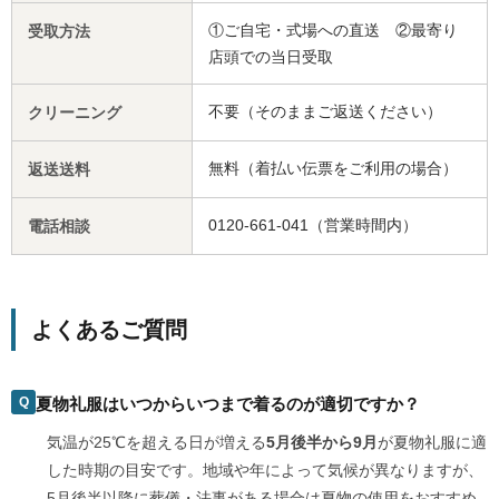
①ご自宅・式場への直送 ②最寄り
受取方法
店頭での当日受取
不要（そのままご返送ください）
クリーニング
無料（着払い伝票をご利用の場合）
返送送料
0120-661-041（営業時間内）
電話相談
よくあるご質問
夏物礼服はいつからいつまで着るのが適切ですか？
気温が25℃を超える日が増える
5月後半から9月
が夏物礼服に適
した時期の目安です。地域や年によって気候が異なりますが、
5月後半以降に葬儀・法事がある場合は夏物の使用をおすすめ