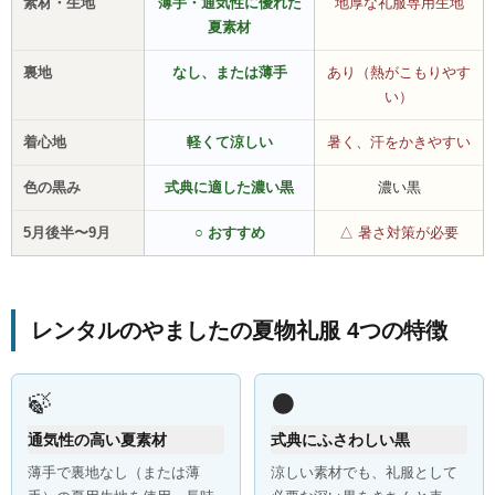
素材・生地
薄手・通気性に優れた
地厚な礼服専用生地
夏素材
裏地
なし、または薄手
あり（熱がこもりやす
い）
着心地
軽くて涼しい
暑く、汗をかきやすい
色の黒み
式典に適した濃い黒
濃い黒
5月後半〜9月
○ おすすめ
△ 暑さ対策が必要
レンタルのやましたの夏物礼服 4つの特徴
🍃
⚫
通気性の高い夏素材
式典にふさわしい黒
薄手で裏地なし（または薄
涼しい素材でも、礼服として