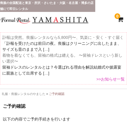
喪服の全国配送と東京・所沢・さいたま・大阪・名古屋・博多の店
舗にて即日レンタル
0
訃報は突然。喪服レンタルなら5,800円〜、気楽に・安く・すぐ届く
「訃報を受けたのは前日の夜。喪服はクリーニングに出したまま、
サイズも昔のままで入 […]
着物を着なくても、留袖の格式は纏える。 〜留袖ドレスという新し
い選択〜
留袖ドレスのレンタルとは？今選ばれる理由を解説結婚式や披露宴
に親族として出席する […]
>>お知らせ一覧
礼服・喪服レンタルのやました
>
ご予約確認
ホーム
ご予約確認
全 国 配 送
以下の内容でご予約手続きを行います
受取り場所が選べます