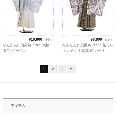
¥10,800
¥8,800
（税込）
（税込）
かんたん(3歳男袴)Y365 大輪
かんたん(3歳男袴)N327 花わら
水色×ベージュ
べ 水色レトロ花 緑 カーキ
1
2
3
≫
アイテム