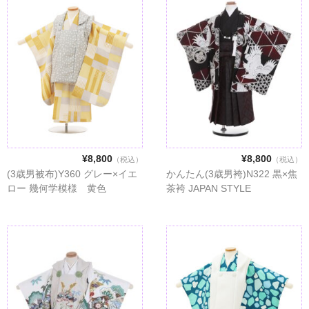
¥8,800
¥8,800
（税込）
（税込）
(3歳男被布)Y360 グレー×イエ
かんたん(3歳男袴)N322 黒×焦
ロー 幾何学模様 黄色
茶袴 JAPAN STYLE