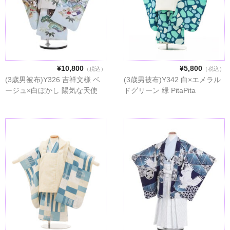
¥10,800
¥5,800
（税込）
（税込）
(3歳男被布)Y326 吉祥文様 ベ
(3歳男被布)Y342 白×エメラル
ージュ×白ぼかし 陽気な天使
ドグリーン 緑 PitaPita