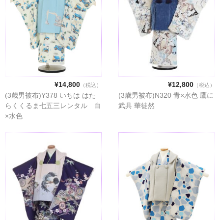
¥14,800
¥12,800
（税込）
（税込）
(3歳男被布)Y378 いちは はた
(3歳男被布)N320 青×水色 鷹に
らくくるま七五三レンタル 白
武具 華徒然
×水色