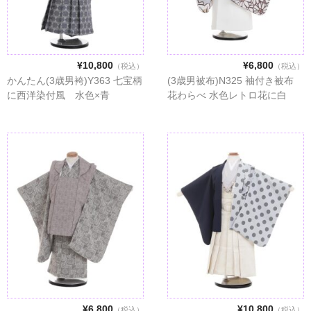
¥10,800
¥6,800
（税込）
（税込）
かんたん(3歳男袴)Y363 七宝柄
(3歳男被布)N325 袖付き被布
に西洋染付風 水色×青
花わらべ 水色レトロ花に白
¥6,800
¥10,800
（税込）
（税込）