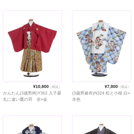
¥10,800
¥7,800
（税込）
（税込）
かんたん(3歳男袴)Y362 入子菱
(3歳男被布)N324 松と小槌 白×
丸に違い鷹の羽 赤×金
水色