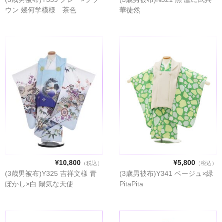
ウン 幾何学模様 茶色
華徒然
¥10,800
¥5,800
（税込）
（税込）
(3歳男被布)Y325 吉祥文様 青
(3歳男被布)Y341 ベージュ×緑
ぼかし×白 陽気な天使
PitaPita