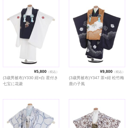
¥5,800
¥9,800
（税込）
（税込）
(3歳男被布)Y330 紺×白 星付き
(3歳男被布)Y347 茶×紺 松竹梅
七宝に花菱
鹿の子風