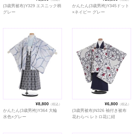
(3歳男被布)Y329 エスニック柄
かんたん(3歳男袴)Y345ドット
グレー
×ネイビー グレー
¥8,800
¥6,800
（税込）
（税込）
かんたん(3歳男袴)Y364 大輪
(3歳男被布)N326 袖付き被布
水色×グレー
花わらべ レトロ花に紺