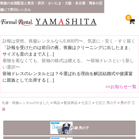
喪服の全国配送と東京・所沢・さいたま・大阪・名古屋・博多の店
舗にて即日レンタル
0
訃報は突然。喪服レンタルなら5,800円〜、気楽に・安く・すぐ届く
「訃報を受けたのは前日の夜。喪服はクリーニングに出したまま、
サイズも昔のままで入 […]
着物を着なくても、留袖の格式は纏える。 〜留袖ドレスという新し
い選択〜
留袖ドレスのレンタルとは？今選ばれる理由を解説結婚式や披露宴
に親族として出席する […]
>>お知らせ一覧
礼服・喪服レンタルのやました
>
商品
>
配送商品
>
七五三
>
七五三 男の子
>
男の子 三
ホーム
歳
全 国 配 送
3歳 男の子
受取り場所が選べます