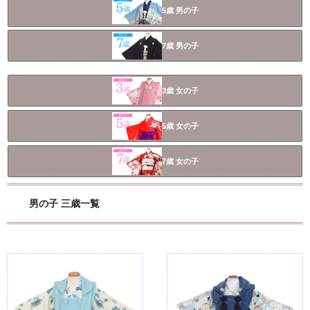
5歳 男の子
東京即日バイク便
配送・お支払い方法
7歳 男の子
ご注文の流れ
3歳 女の子
よくあるご質問
5歳 女の子
7歳 女の子
男の子 三歳一覧