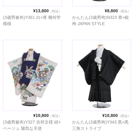
¥13,800
¥8,800
（税込）
（税込）
(3歳男被布)Y361 白×青 幾何学
かんたん(3歳男袴)N323 青×銀
模様
袴 JAPAN STYLE
¥10,800
¥10,800
（税込）
（税込）
(3歳男被布)Y327 吉祥文様 紺×
かんたん(3歳男袴)Y343 黒×黒
ベージュ 陽気な天使
三角ストライプ