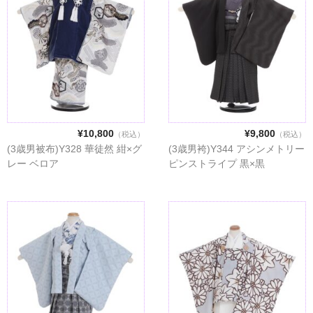
¥10,800
¥9,800
（税込）
（税込）
(3歳男被布)Y328 華徒然 紺×グ
(3歳男袴)Y344 アシンメトリー
レー ベロア
ピンストライプ 黒×黒