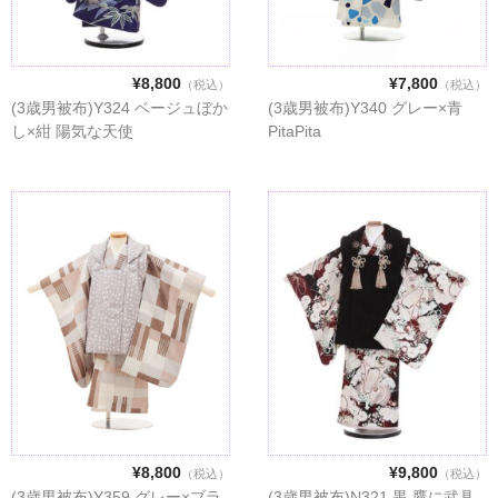
¥8,800
¥7,800
（税込）
（税込）
(3歳男被布)Y324 ベージュぼか
(3歳男被布)Y340 グレー×青
し×紺 陽気な天使
PitaPita
¥8,800
¥9,800
（税込）
（税込）
(3歳男被布)Y359 グレー×ブラ
(3歳男被布)N321 黒 鷹に武具