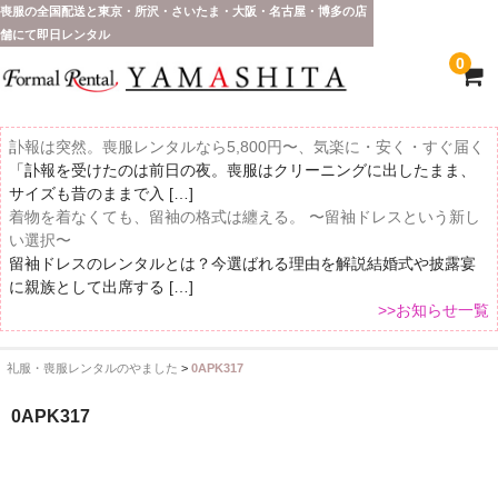
喪服の全国配送と東京・所沢・さいたま・大阪・名古屋・博多の店
舗にて即日レンタル
0
訃報は突然。喪服レンタルなら5,800円〜、気楽に・安く・すぐ届く
「訃報を受けたのは前日の夜。喪服はクリーニングに出したまま、
サイズも昔のままで入 […]
着物を着なくても、留袖の格式は纏える。 〜留袖ドレスという新し
い選択〜
留袖ドレスのレンタルとは？今選ばれる理由を解説結婚式や披露宴
に親族として出席する […]
>>お知らせ一覧
礼服・喪服レンタルのやました
>
0APK317
ホーム
0APK317
全 国 配 送
受取り場所が選べます