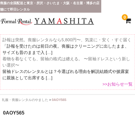
喪服の全国配送と東京・所沢・さいたま・大阪・名古屋・博多の店
舗にて即日レンタル
0
訃報は突然。喪服レンタルなら5,800円〜、気楽に・安く・すぐ届く
「訃報を受けたのは前日の夜。喪服はクリーニングに出したまま、
サイズも昔のままで入 […]
着物を着なくても、留袖の格式は纏える。 〜留袖ドレスという新し
い選択〜
留袖ドレスのレンタルとは？今選ばれる理由を解説結婚式や披露宴
に親族として出席する […]
>>お知らせ一覧
礼服・喪服レンタルのやました
>
0AOY565
ホーム
0AOY565
全 国 配 送
受取り場所が選べます