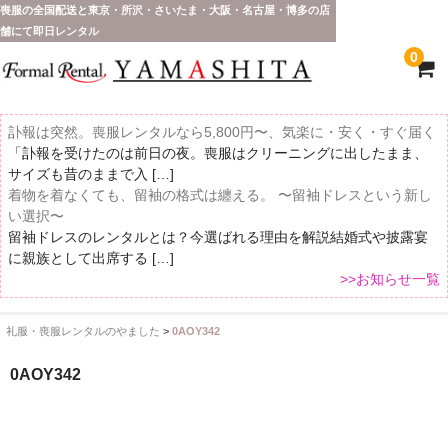
喪服の全国配送と東京・所沢・さいたま・大阪・名古屋・博多の店
舗にて即日レンタル
0
訃報は突然。喪服レンタルなら5,800円〜、気楽に・安く・すぐ届く
「訃報を受けたのは前日の夜。喪服はクリーニングに出したまま、
サイズも昔のままで入 […]
着物を着なくても、留袖の格式は纏える。 〜留袖ドレスという新し
い選択〜
留袖ドレスのレンタルとは？今選ばれる理由を解説結婚式や披露宴
に親族として出席する […]
>>お知らせ一覧
礼服・喪服レンタルのやました
>
0AOY342
ホーム
0AOY342
全 国 配 送
受取り場所が選べます