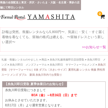
喪服の全国配送と東京・所沢・さいたま・大阪・名古屋・博多の店
舗にて即日レンタル
0
訃報は突然。喪服レンタルなら5,800円〜、気楽に・安く・すぐ届く
着物を着なくても、留袖の格式は纏える。 〜留袖ドレスという新し
い選択〜
>>お知らせ一覧
礼服・喪服レンタルのやました
>
商品
>
糸魚川礼服喪服即日店頭受取
>
糸魚川即日 メ
ホーム
ンズ
>
糸魚川即日 メンズフォーマル
>
糸魚川即日 サマーフォーマルメンズ
>
糸魚川
受取 ［サマーフォーマル］E体 ダブル〔大きいサイズ〕夏用礼服 レンタル 喪服 男性用
全 国 配 送
スーツ メンズ ダブル 新潟 糸魚川市内でお受取り
受取り場所が選べます
【糸魚川即日受取 夏季休業日のお知らせ】
糸魚川即日受取につきまして
東京即日バイク便
8/14（金）～8月16日（日）まで
お休みとさせていただきます。
配送・お支払い方法
8月17日（月）より通常営業となります。