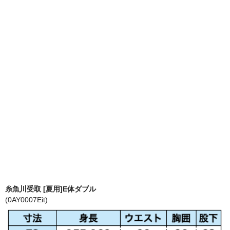
糸魚川受取 [夏用]E体ダブル
(0AY0007Eit)