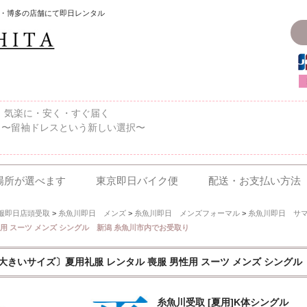
・博多の店舗にて即日レンタル
〜、気楽に・安く・すぐ届く
 〜留袖ドレスという新しい選択〜
場所が選べます
東京即日バイク便
配送・お支払い方法
服即日店頭受取
>
糸魚川即日 メンズ
>
糸魚川即日 メンズフォーマル
>
糸魚川即日 サ
用 スーツ メンズ シングル 新潟 糸魚川市内でお受取り
大きいサイズ〕夏用礼服 レンタル 喪服 男性用 スーツ メンズ シング
糸魚川受取 [夏用]K体シングル