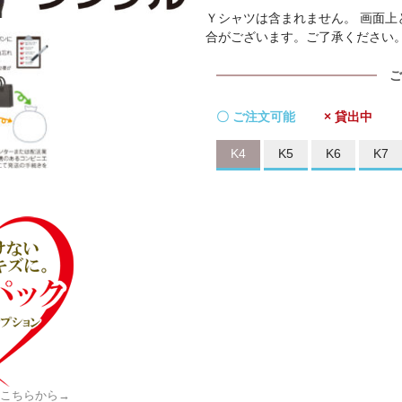
Ｙシャツは含まれません。 画面
合がございます。ご了承ください
ご
〇 ご注文可能
× 貸出中
K4
K5
K6
K7
はこちらから→