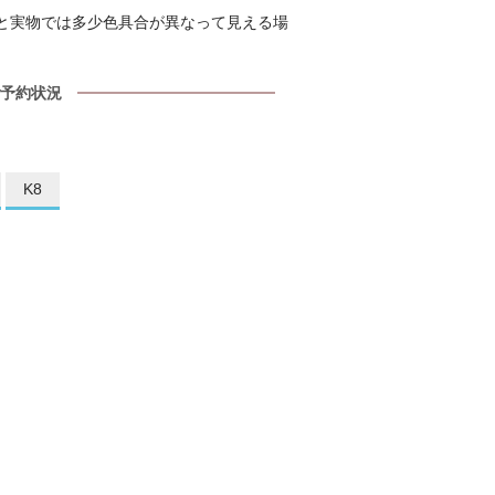
上と実物では多少色具合が異なって見える場
。
予約状況
K8