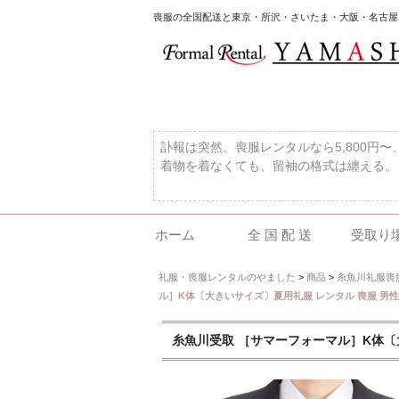
喪服の全国配送と東京・所沢・さいたま・大阪・名古屋
訃報は突然。喪服レンタルなら5,800円
着物を着なくても、留袖の格式は纏える。
ホーム
全 国 配 送
受取り
礼服・喪服レンタルのやました
>
商品
>
糸魚川礼服喪
ル］K体〔大きいサイズ〕夏用礼服 レンタル 喪服 男性
糸魚川受取 ［サマーフォーマル］K体〔