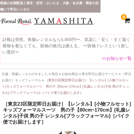
喪服の全国配送と東京・所沢・さいたま・大阪・名古屋・博多の店
舗にて即日レンタル
0
訃報は突然。喪服レンタルなら5,800円〜、気楽に・安く・すぐ届く
着物を着なくても、留袖の格式は纏える。 〜留袖ドレスという新し
い選択〜
>>お知らせ一覧
礼服・喪服レンタルのやました
>
商品
>
お勧め商品
>
東京即日お届けサービス
>
［即日
ホーム
お届け］キッズフォーマル
>
［東京23区限定即日お届け］【レンタル】[小物フルセッ
ト]キッズフォーマルスーツ 男の子【80cm~170cm】[礼服レンタル]子供 男の子 レン
全 国 配 送
タル[ブラックフォーマル]［バイク便でお届けします］
受取り場所が選べます
［東京23区限定即日お届け］【レンタル】[小物フルセット]
キッズフォーマルスーツ 男の子【80cm~170cm】[礼服レ
東京即日バイク便
ンタル]子供 男の子 レンタル[ブラックフォーマル]［バイク
便でお届けします］
配送・お支払い方法