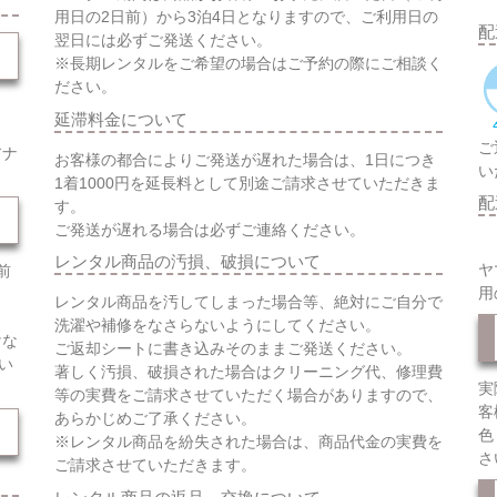
用日の2日前）から3泊4日となりますので、ご利用日の
配
翌日には必ずご発送ください。
※長期レンタルをご希望の場合はご予約の際にご相談く
ださい。
延滞料金について
ご
アナ
お客様の都合によりご発送が遅れた場合は、1日につき
い
1着1000円を延長料として別途ご請求させていただきま
配
す。
ご発送が遅れる場合は必ずご連絡ください。
レンタル商品の汚損、破損について
ヤ
前
用
レンタル商品を汚してしまった場合等、絶対にご自分で
洗濯や補修をなさらないようにしてください。
けな
ご返却シートに書き込みそのままご発送ください。
い
著しく汚損、破損された場合はクリーニング代、修理費
実
等の実費をご請求させていただく場合がありますので、
客
あらかじめご了承ください。
色
※レンタル商品を紛失された場合は、商品代金の実費を
さ
ご請求させていただきます。