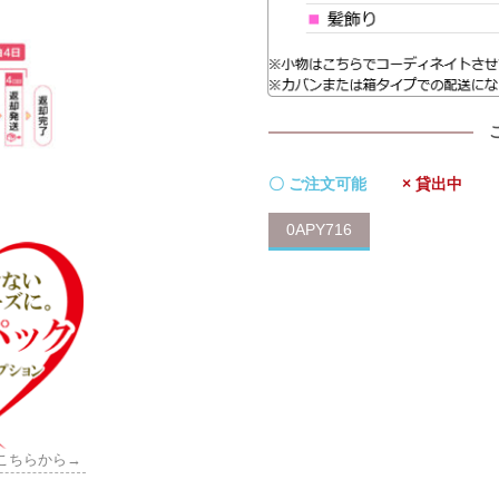
〇 ご注文可能
× 貸出中
0APY716
こちらから→