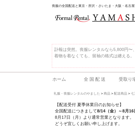
喪服の全国配送と東京・所沢・さいたま・大阪・名古屋
訃報は突然。喪服レンタルなら5,800円
着物を着なくても、留袖の格式は纏える。
ホーム
全 国 配 送
受取り
礼服・喪服レンタルのやました
>
商品
>
配送商品
>
七
【配送受付 夏季休業日のお知らせ】
全国配送につきまして
8/14（金）～8月1
8月17日（月）より通常営業となります。
どうぞ宜しくお願い申し上げます。