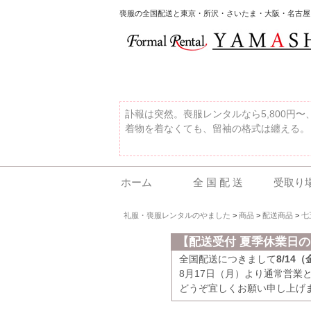
喪服の全国配送と東京・所沢・さいたま・大阪・名古屋
訃報は突然。喪服レンタルなら5,800円
着物を着なくても、留袖の格式は纏える。
ホーム
全 国 配 送
受取り
礼服・喪服レンタルのやました
>
商品
>
配送商品
>
七
【配送受付 夏季休業日
全国配送につきまして
8/14
8月17日（月）より通常営業
どうぞ宜しくお願い申し上げ