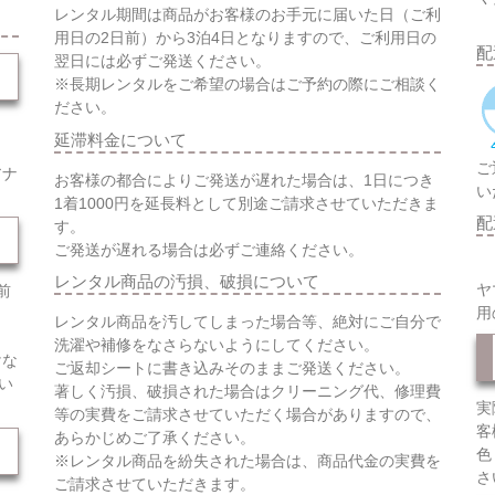
レンタル期間は商品がお客様のお手元に届いた日（ご利
用日の2日前）から3泊4日となりますので、ご利用日の
配
翌日には必ずご発送ください。
※長期レンタルをご希望の場合はご予約の際にご相談く
ださい。
延滞料金について
ご
アナ
お客様の都合によりご発送が遅れた場合は、1日につき
い
1着1000円を延長料として別途ご請求させていただきま
配
す。
ご発送が遅れる場合は必ずご連絡ください。
レンタル商品の汚損、破損について
ヤ
前
用
レンタル商品を汚してしまった場合等、絶対にご自分で
洗濯や補修をなさらないようにしてください。
けな
ご返却シートに書き込みそのままご発送ください。
い
著しく汚損、破損された場合はクリーニング代、修理費
実
等の実費をご請求させていただく場合がありますので、
客
あらかじめご了承ください。
色
※レンタル商品を紛失された場合は、商品代金の実費を
さ
ご請求させていただきます。