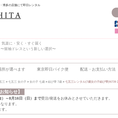
・博多の店舗にて即日レンタル
〜、気楽に・安く・すぐ届く
 〜留袖ドレスという新しい選択〜
場所が選べます
東京即日バイク便
配送・お支払い方法
五三
>
七五三 女の子
>
女の子 七歳
>
結び帯 7歳
>
七五三レンタル(7歳女の子結び帯)N739 
のお知らせ】
（金）～8月16日（日）まで
受注/発送をお休みとさせていただきます。
となります。
ます。