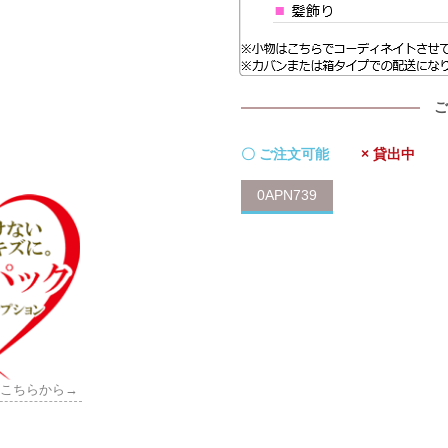
ご
〇 ご注文可能
× 貸出中
0APN739
はこちらから→