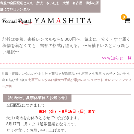
喪服の全国配送と東京・所沢・さいたま・大阪・名古屋・博多の店
舗にて即日レンタル
0
訃報は突然。喪服レンタルなら5,800円〜、気楽に・安く・すぐ届く
着物を着なくても、留袖の格式は纏える。 〜留袖ドレスという新し
い選択〜
>>お知らせ一覧
礼服・喪服レンタルのやました
>
商品
>
配送商品
>
七五三
>
七五三 女の子
>
女の子 七
ホーム
歳
>
結び帯 7歳
>
七五三レンタル(7歳女の子結び帯)N728 シュセット オレンジ アンティ
ーク柄
全 国 配 送
【配送受付 夏季休業日のお知らせ】
受取り場所が選べます
全国配送につきまして
8/14（金）～8月16日（日）まで
東京即日バイク便
受注/発送をお休みとさせていただきます。
8月17日（月）より通常営業となります。
配送・お支払い方法
どうぞ宜しくお願い申し上げます。