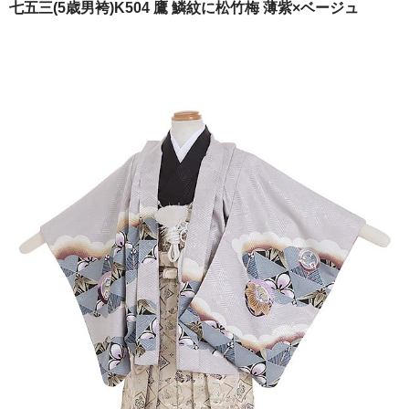
七五三(5歳男袴)K504 鷹 鱗紋に松竹梅 薄紫×ベージュ
ご注文の流れ
よくあるご質問