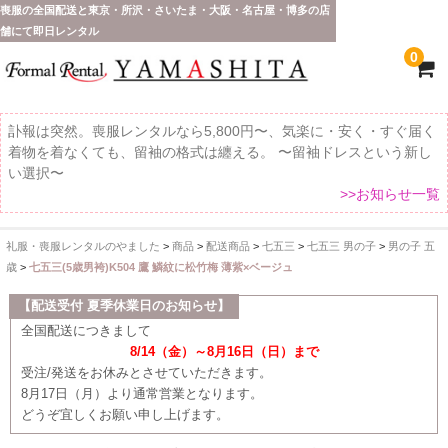
喪服の全国配送と東京・所沢・さいたま・大阪・名古屋・博多の店
舗にて即日レンタル
0
訃報は突然。喪服レンタルなら5,800円〜、気楽に・安く・すぐ届く
着物を着なくても、留袖の格式は纏える。 〜留袖ドレスという新し
い選択〜
>>お知らせ一覧
礼服・喪服レンタルのやました
>
商品
>
配送商品
>
七五三
>
七五三 男の子
>
男の子 五
ホーム
歳
>
七五三(5歳男袴)K504 鷹 鱗紋に松竹梅 薄紫×ベージュ
全 国 配 送
【配送受付 夏季休業日のお知らせ】
全国配送につきまして
受取り場所が選べます
8/14（金）～8月16日（日）まで
受注/発送をお休みとさせていただきます。
東京即日バイク便
8月17日（月）より通常営業となります。
どうぞ宜しくお願い申し上げます。
配送・お支払い方法