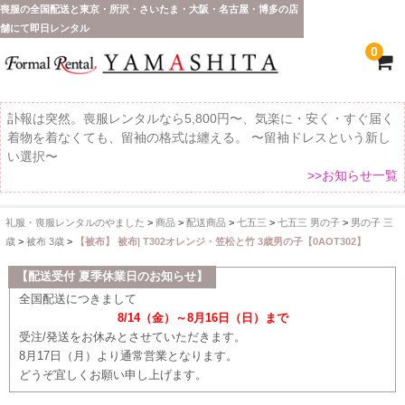
喪服の全国配送と東京・所沢・さいたま・大阪・名古屋・博多の店
舗にて即日レンタル
0
訃報は突然。喪服レンタルなら5,800円〜、気楽に・安く・すぐ届く
着物を着なくても、留袖の格式は纏える。 〜留袖ドレスという新し
い選択〜
>>お知らせ一覧
礼服・喪服レンタルのやました
>
商品
>
配送商品
>
七五三
>
七五三 男の子
>
男の子 三
ホーム
歳
>
被布 3歳
>
【被布】 被布| T302オレンジ・笠松と竹 3歳男の子【0AOT302】
全 国 配 送
【配送受付 夏季休業日のお知らせ】
全国配送につきまして
受取り場所が選べます
8/14（金）～8月16日（日）まで
受注/発送をお休みとさせていただきます。
東京即日バイク便
8月17日（月）より通常営業となります。
どうぞ宜しくお願い申し上げます。
配送・お支払い方法