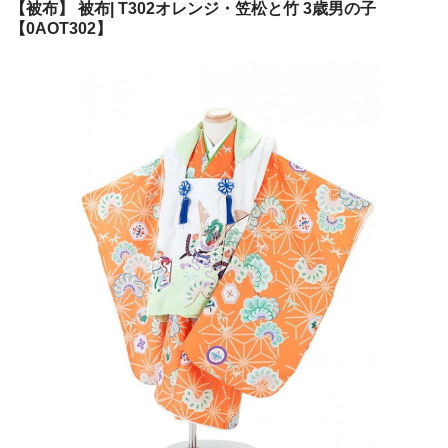
【被布】 被布| T302オレンジ・笠松と竹 3歳男の子
ご注文の流れ
【0AOT302】
よくあるご質問