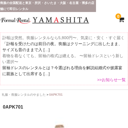
喪服の全国配送と東京・所沢・さいたま・大阪・名古屋・博多の店
舗にて即日レンタル
0
訃報は突然。喪服レンタルなら5,800円〜、気楽に・安く・すぐ届く
「訃報を受けたのは前日の夜。喪服はクリーニングに出したまま、
サイズも昔のままで入 […]
着物を着なくても、留袖の格式は纏える。 〜留袖ドレスという新し
い選択〜
留袖ドレスのレンタルとは？今選ばれる理由を解説結婚式や披露宴
に親族として出席する […]
>>お知らせ一覧
礼服・喪服レンタルのやました
>
0APK701
ホーム
0APK701
全 国 配 送
受取り場所が選べます