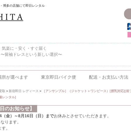
・博多の店舗にて即日レンタル
〜、気楽に・安く・すぐ届く
 〜留袖ドレスという新しい選択〜
場所が選べます
東京即日バイク便
配送・お支払い方法
受取
>
新宿即日 レディース
>
［アンサンブル］（ジャケット＋ワンピース）[授乳対応][前ファ
服レンタル]
業日のお知らせ】
/14（金）～8月16日（日）まで
お休みとさせていただきます。
となります。
ます。