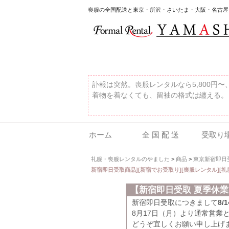
喪服の全国配送と東京・所沢・さいたま・大阪・名古屋
訃報は突然。喪服レンタルなら5,800円
着物を着なくても、留袖の格式は纏える。
ホーム
全 国 配 送
受取り
礼服・喪服レンタルのやました
>
商品
>
東京新宿即日
新宿即日受取商品][新宿でお受取り][喪服レンタル][礼
【新宿即日受取 夏季休
新宿即日受取につきまして
8
8月17日（月）より通常営業
どうぞ宜しくお願い申し上げ