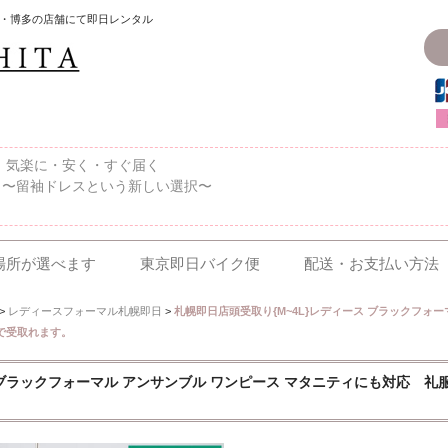
・博多の店舗にて即日レンタル
〜、気楽に・安く・すぐ届く
 〜留袖ドレスという新しい選択〜
場所が選べます
東京即日バイク便
配送・お支払い方法
>
レディースフォーマル札幌即日
>
札幌即日店頭受取り{M~4L}レディース ブラックフォ
で受取れます。
ス ブラックフォーマル アンサンブル ワンピース マタニティにも対応 