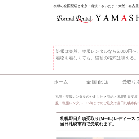
喪服の全国配送と東京・所沢・さいたま・大阪・名古屋
訃報は突然。喪服レンタルなら5,800円
着物を着なくても、留袖の格式は纏える。
ホーム
全 国 配 送
受取り
礼服・喪服レンタルのやました
>
商品
>
札幌即日受取
服・喪服レンタル 15時までのご注文で当日札幌市内
札幌即日店頭受取り{M~4L}レディー
当日札幌市内で受取れます。