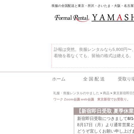
喪服の全国配送と東京・所沢・さいたま・大阪・名古屋
訃報は突然。喪服レンタルなら5,800円
着物を着なくても、留袖の格式は纏える。
ホーム
全 国 配 送
受取り
礼服・喪服レンタルのやました
>
商品
>
東京新宿即日
ワーク Zoom会議 web会議 東京新宿でお受取り。
【新宿即日受取 夏季休
新宿即日受取につきまして
8
8月17日（月）より通常営業
どうぞ宜しくお願い申し上げ