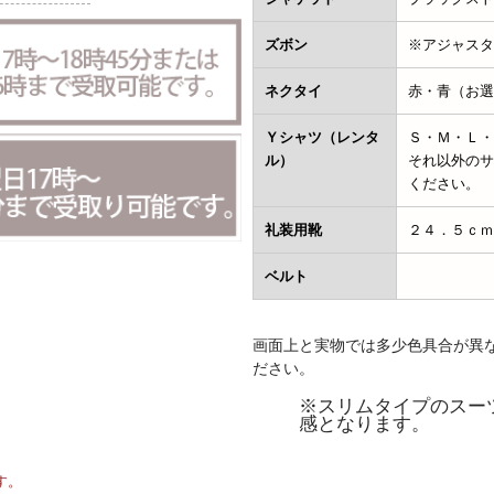
ズボン
※アジャスタ
ネクタイ
赤・青（お選
Ｙシャツ（レンタ
Ｓ・Ｍ・Ｌ・
ル）
それ以外のサ
ください。
礼装用靴
２４．５ｃｍ
ベルト
画面上と実物では多少色具合が異
ださい。
※スリムタイプのスー
感となります。
す。