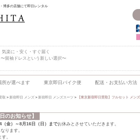
・博多の店舗にて即日レンタル
〜、気楽に・安く・すぐ届く
 〜留袖ドレスという新しい選択〜
場所が選べます
東京即日バイク便
配送・お支払い方法
受取
>
新宿即日 メンズ
>
新宿即日 メンズスーツ
>
【東京新宿即日受取】フルセット メンズ
業日のお知らせ】
/14（金）～8月16日（日）まで
お休みとさせていただきます。
となります。
ます。