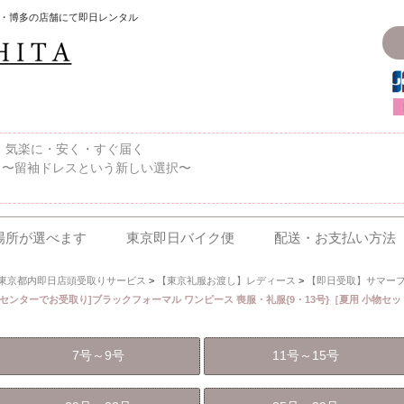
・博多の店舗にて即日レンタル
〜、気楽に・安く・すぐ届く
 〜留袖ドレスという新しい選択〜
場所が選べます
東京即日バイク便
配送・お支払い方法
東京都内即日店頭受取りサービス
>
【東京礼服お渡し】レディース
>
【即日受取】サマーフォ
住センターでお受取り]ブラックフォーマル ワンピース 喪服・礼服{9・13号}［夏用 小物セッ
7号～9号
11号～15号