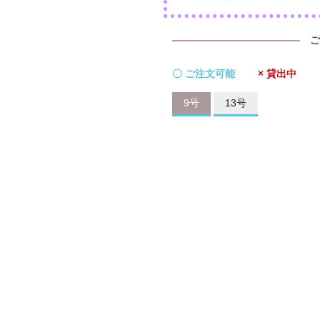
ご
〇 ご注文可能
× 貸出中
9号
13号