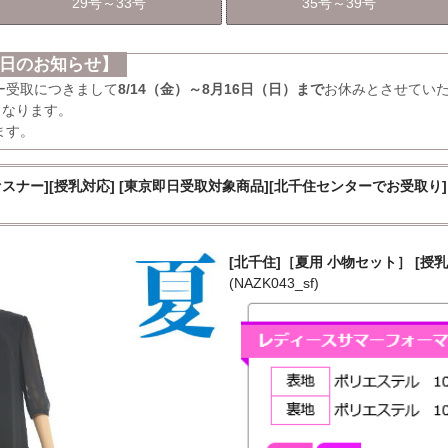
29号～33号
35号～39号
業日のお知らせ】
ー受取につきまして
8/14（金）～8月16日（日）まで
お休みとさせてい
となります。
ます。
ナー][授乳対応] [東京即日受取対象商品][北千住センターでお受取り
[北千住]［夏用 小物セット］ [授乳
(NAZK043_sf)