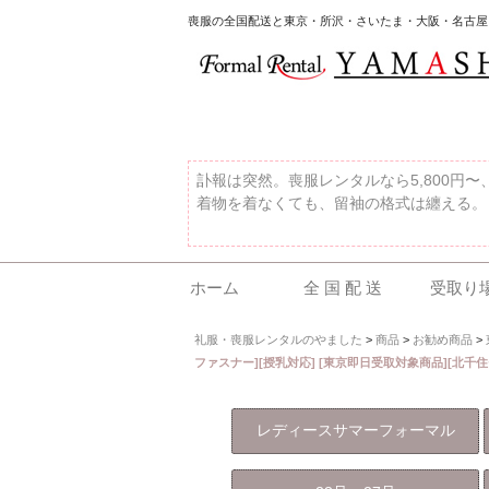
喪服の全国配送と東京・所沢・さいたま・大阪・名古屋
訃報は突然。喪服レンタルなら5,800円
着物を着なくても、留袖の格式は纏える。
ホーム
全 国 配 送
受取り
礼服・喪服レンタルのやました
>
商品
>
お勧め商品
>
ファスナー][授乳対応] [東京即日受取対象商品][北千
レディースサマーフォーマル