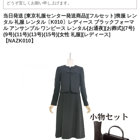
どうぞ宜しくお願い申し上げます。
ご注文の流れ
当日発送 [東京礼服センター発送商品][フルセット]喪服 レン
よくあるご質問
タル 礼服 レンタル〔K010〕レディース ブラックフォーマ
ル アンサンブル ワンピース レンタル[お通夜][お葬式]{7号}
{9号}{11号}{13号}{15号}[女性 礼服][レディース]
【NAZK010】