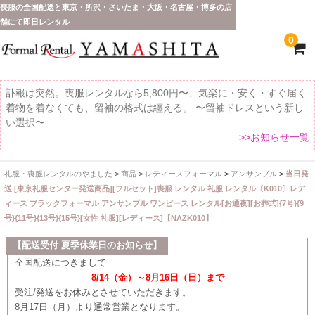
喪服の全国配送と東京・所沢・さいたま・大阪・名古屋・博多の店
舗にて即日レンタル
0
訃報は突然。喪服レンタルなら5,800円〜、気楽に・安く・すぐ届く
着物を着なくても、留袖の格式は纏える。 〜留袖ドレスという新し
い選択〜
>>お知らせ一覧
礼服・喪服レンタルのやました
>
商品
>
レディースフォーマル
>
アンサンブル
>
当日発
ホーム
送 [東京礼服センター発送商品][フルセット]喪服 レンタル 礼服 レンタル〔K010〕レデ
ィース ブラックフォーマル アンサンブル ワンピース レンタル[お通夜][お葬式]{7号}{9
全 国 配 送
号}{11号}{13号}{15号}[女性 礼服][レディース]【NAZK010】
受取り場所が選べます
【配送受付 夏季休業日のお知らせ】
全国配送につきまして
東京即日バイク便
8/14（金）～8月16日（日）まで
受注/発送をお休みとさせていただきます。
配送・お支払い方法
8月17日（月）より通常営業となります。