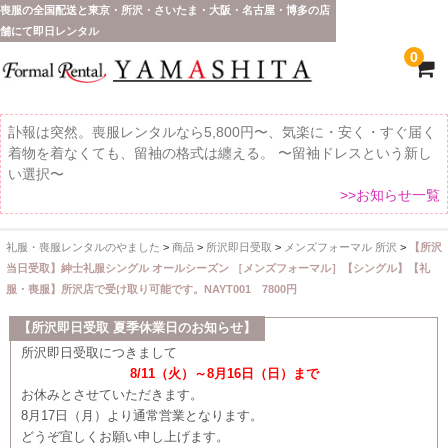
喪服の全国配送と東京・所沢・さいたま・大阪・名古屋・博多の店
舗にて即日レンタル
0
訃報は突然。喪服レンタルなら5,800円〜、気楽に・安く・すぐ届く
着物を着なくても、留袖の格式は纏える。 〜留袖ドレスという新し
い選択〜
>>お知らせ一覧
礼服・喪服レンタルのやました
>
商品
>
所沢即日受取
>
メンズフォーマル 所沢
>
【所沢
ホーム
当日受取】紳士礼服シングル オールシーズン ［メンズフォーマル］【シングル】【礼
服・喪服】所沢店で受け取り可能です。NAYT001 7800円
全 国 配 送
【所沢即日受取 夏季休業日のお知らせ】
受取り場所が選べます
所沢即日受取につきまして
8/11（火）～8月16日（日）まで
東京即日バイク便
お休みとさせていただきます。
8月17日（月）より通常営業となります。
配送・お支払い方法
どうぞ宜しくお願い申し上げます。