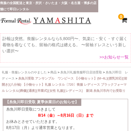
喪服の全国配送と東京・所沢・さいたま・大阪・名古屋・博多の店
舗にて即日レンタル
0
訃報は突然。喪服レンタルなら5,800円〜、気楽に・安く・すぐ届く
着物を着なくても、留袖の格式は纏える。 〜留袖ドレスという新し
い選択〜
>>お知らせ一覧
礼服・喪服レンタルのやました
>
商品
>
糸魚川礼服喪服即日店頭受取
>
糸魚川即日 レ
ホーム
ディース
>
糸魚川受取 アンサンブル ワンピース 【小物セット】{M~4L}[授乳対応][前
開き]{八分袖} 【小物セット】礼服 レンタル〔720〕喪服 レディース ブラックフォーマ
全 国 配 送
ル レンタル[葬儀][通夜][卒業式][女性 礼服][レディース] 新潟 糸魚川市内でお受取り
受取り場所が選べます
【糸魚川即日受取 夏季休業日のお知らせ】
糸魚川即日受取につきまして
東京即日バイク便
8/14（金）～8月16日（日）まで
お休みとさせていただきます。
配送・お支払い方法
8月17日（月）より通常営業となります。