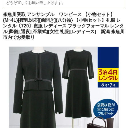
どうぞ宜しくお願い申し上げます。
ご注文の流れ
糸魚川受取 アンサンブル ワンピース 【小物セット】
よくあるご質問
{M~4L}[授乳対応][前開き]{八分袖} 【小物セット】礼服 レ
ンタル〔720〕喪服 レディース ブラックフォーマル レンタ
ル[葬儀][通夜][卒業式][女性 礼服][レディース] 新潟 糸魚川
市内でお受取り