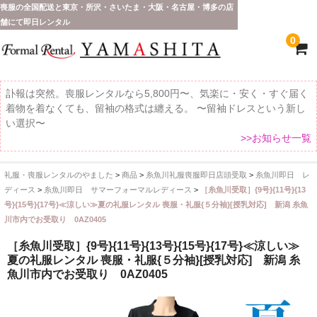
喪服の全国配送と東京・所沢・さいたま・大阪・名古屋・博多の店
舗にて即日レンタル
0
訃報は突然。喪服レンタルなら5,800円〜、気楽に・安く・すぐ届く
着物を着なくても、留袖の格式は纏える。 〜留袖ドレスという新し
い選択〜
>>お知らせ一覧
礼服・喪服レンタルのやました
>
商品
>
糸魚川礼服喪服即日店頭受取
>
糸魚川即日 レ
ホーム
ディース
>
糸魚川即日 サマーフォーマルレディース
>
［糸魚川受取］{9号}{11号}{13
号}{15号}{17号}≪涼しい≫夏の礼服レンタル 喪服・礼服{５分袖}[授乳対応] 新潟 糸魚
全 国 配 送
川市内でお受取り 0AZ0405
受取り場所が選べます
［糸魚川受取］{9号}{11号}{13号}{15号}{17号}≪涼しい≫
夏の礼服レンタル 喪服・礼服{５分袖}[授乳対応] 新潟 糸
東京即日バイク便
魚川市内でお受取り 0AZ0405
配送・お支払い方法