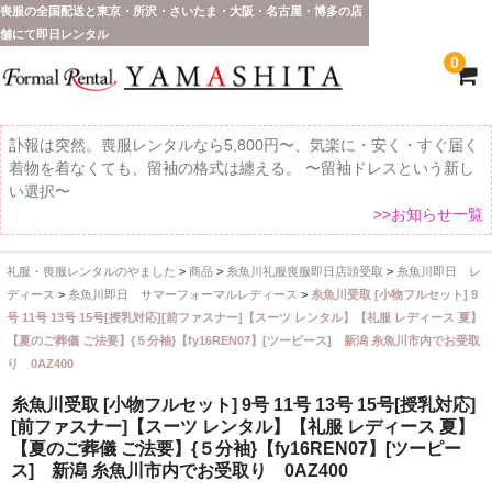
喪服の全国配送と東京・所沢・さいたま・大阪・名古屋・博多の店
舗にて即日レンタル
0
訃報は突然。喪服レンタルなら5,800円〜、気楽に・安く・すぐ届く
着物を着なくても、留袖の格式は纏える。 〜留袖ドレスという新し
い選択〜
>>お知らせ一覧
礼服・喪服レンタルのやました
>
商品
>
糸魚川礼服喪服即日店頭受取
>
糸魚川即日 レ
ホーム
ディース
>
糸魚川即日 サマーフォーマルレディース
>
糸魚川受取 [小物フルセット] 9
号 11号 13号 15号[授乳対応][前ファスナー]【スーツ レンタル】【礼服 レディース 夏】
全 国 配 送
【夏のご葬儀 ご法要】{５分袖}【fy16REN07】[ツーピース] 新潟 糸魚川市内でお受取
り 0AZ400
受取り場所が選べます
糸魚川受取 [小物フルセット] 9号 11号 13号 15号[授乳対応]
東京即日バイク便
[前ファスナー]【スーツ レンタル】【礼服 レディース 夏】
【夏のご葬儀 ご法要】{５分袖}【fy16REN07】[ツーピー
配送・お支払い方法
ス] 新潟 糸魚川市内でお受取り 0AZ400