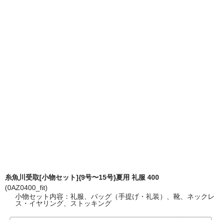
糸魚川受取[小物セット]{9号〜15号}夏用 礼服 400
(0AZ0400_fit)
小物セット内容：礼服、パッグ（手提げ・礼装）、靴、ネックレ
ス・イヤリング、ストッキング