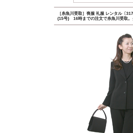
［糸魚川受取］喪服 礼服 レンタル〔317〕
{15号} 16時までの注文で糸魚川受取