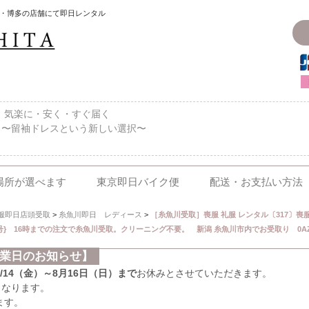
・博多の店舗にて即日レンタル
〜、気楽に・安く・すぐ届く
 〜留袖ドレスという新しい選択〜
場所が選べます
東京即日バイク便
配送・お支払い方法
服即日店頭受取
>
糸魚川即日 レディース
>
［糸魚川受取］喪服 礼服 レンタル〔317〕喪
号}{15号} 16時までの注文で糸魚川受取。クリーニング不要。 新潟 糸魚川市内でお受取り 0AZ
休業日のお知らせ】
8/14（金）～8月16日（日）まで
お休みとさせていただきます。
となります。
ます。