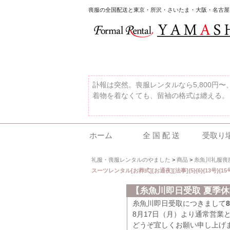
喪服の全国配送と東京・所沢・さいたま・大阪・名古屋
訃報は突然。喪服レンタルなら5,800円
着物を着なくても、留袖の格式は纏える。
ホーム
全 国 配 送
受取り
礼服・喪服レンタルのやました
>
商品
>
糸魚川礼服喪
スーツレンタル[お葬式][お通夜][法事]{5}{6}{13
【糸魚川即日受取 夏季
糸魚川即日受取につきまして
8月17日（月）より通常営業
どうぞ宜しくお願い申し上げ