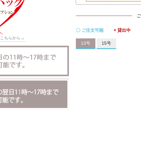
ご
〇 ご注文可能
× 貸出中
はこちらから→
13号
15号