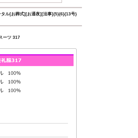
式][お通夜][法事]{5}{6}{13号}
ーツ 317