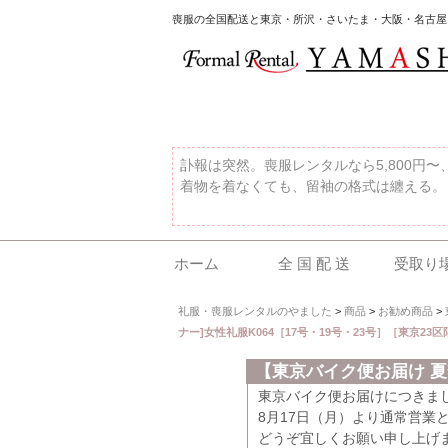
喪服の全国配送と東京・所沢・さいたま・大阪・名古屋
訃報は突然。喪服レンタルなら5,800円
着物を着なくても、留袖の格式は纏える。
ホーム
全 国 配 送
受取り
礼服・喪服レンタルのやました
>
商品
>
お勧め商品
>
ナー]女性礼服K064［17号・19号・23号］［東京2
【東京バイク便お届け 
東京バイク便お届けにつきま
8月17日（月）より通常営業
どうぞ宜しくお願い申し上げ