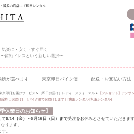
・博多の店舗にて即日レンタル
〜、気楽に・安く・すぐ届く
 〜留袖ドレスという新しい選択〜
場所が選べます
東京即日バイク便
配送・お支払い方法
東京即日お届けサービス
>
［即日お届け］レディースフォーマル
>
【フルセット】アンサン
3区限定即日お届け］［バイク便でお届けします］[喪服レンタル][礼服レンタル]
夏季休業日のお知らせ】
して
8/14（金）～8月16日（日）まで
受注をお休みとさせていただきま
となります。
ます。