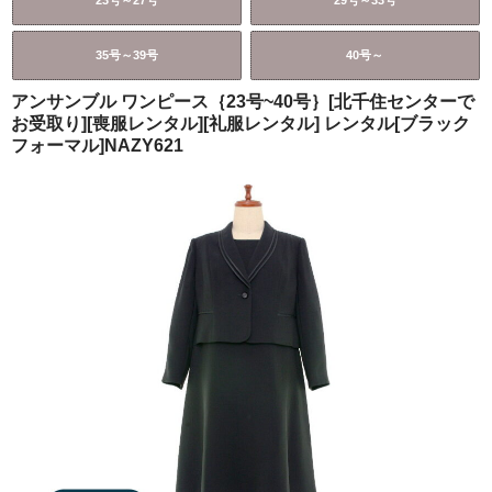
23号～27号
29号～33号
ご注文の流れ
35号～39号
40号～
よくあるご質問
アンサンブル ワンピース｛23号~40号｝[北千住センターで
お受取り][喪服レンタル][礼服レンタル] レンタル[ブラック
フォーマル]NAZY621