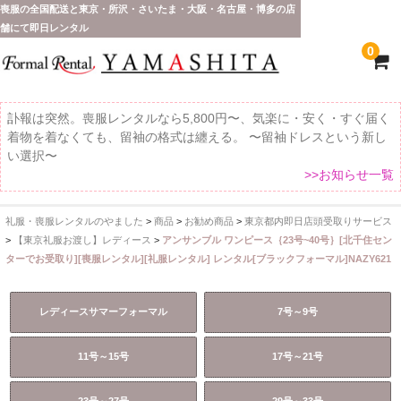
喪服の全国配送と東京・所沢・さいたま・大阪・名古屋・博多の店
舗にて即日レンタル
0
訃報は突然。喪服レンタルなら5,800円〜、気楽に・安く・すぐ届く
着物を着なくても、留袖の格式は纏える。 〜留袖ドレスという新し
い選択〜
>>お知らせ一覧
礼服・喪服レンタルのやました
>
商品
>
お勧め商品
>
東京都内即日店頭受取りサービス
ホーム
>
【東京礼服お渡し】レディース
>
アンサンブル ワンピース｛23号~40号｝[北千住セン
ターでお受取り][喪服レンタル][礼服レンタル] レンタル[ブラックフォーマル]NAZY621
全 国 配 送
受取り場所が選べます
レディースサマーフォーマル
7号～9号
東京即日バイク便
11号～15号
17号～21号
配送・お支払い方法