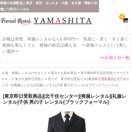
喪服の全国配送と東京・所沢・さいたま・大阪・名古屋・博多の店
舗にて即日レンタル
0
訃報は突然。喪服レンタルなら5,800円〜、気楽に・安く・すぐ届く
着物を着なくても、留袖の格式は纏える。 〜留袖ドレスという新し
い選択〜
>>お知らせ一覧
礼服・喪服レンタルのやました
>
商品
>
お勧め商品
>
東京都内即日店頭受取りサービス
ホーム
>
キッズ 東京礼服即日受取り
>
男の子 東京即日受取り
>
[東京即日受取商品][北千住セ
ンター][喪服レンタル][礼服レンタル]子供 男の子 レンタル[ブラックフォーマル]
全 国 配 送
[東京即日受取商品][北千住センター][喪服レンタル][礼服レ
受取り場所が選べます
ンタル]子供 男の子 レンタル[ブラックフォーマル]
東京即日バイク便
配送・お支払い方法