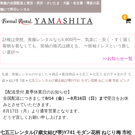
喪服の全国配送と東京・所沢・さいたま・大阪・名古屋・博多の店
舗にて即日レンタル
0
訃報は突然。喪服レンタルなら5,800円〜、気楽に・安く・すぐ届く
着物を着なくても、留袖の格式は纏える。 〜留袖ドレスという新し
い選択〜
>>お知らせ一覧
礼服・喪服レンタルのやました
>
商品
>
配送商品
>
七五三
>
七五三 女の子
>
女の子 七
ホーム
歳
>
結び帯 7歳
>
七五三レンタル(7歳女結び帯)Y741 モダン花柄 ねじり梅 市松 ピンク
全 国 配 送
【配送受付 夏季休業日のお知らせ】
全国配送につきまして
8/14（金）～8月16日（日）まで
受注をお休
受取り場所が選べます
みとさせていただきます。
8月17日（月）より通常営業となります。
東京即日バイク便
どうぞ宜しくお願い申し上げます。
配送・お支払い方法
七五三レンタル(7歳女結び帯)Y741 モダン花柄 ねじり梅 市松