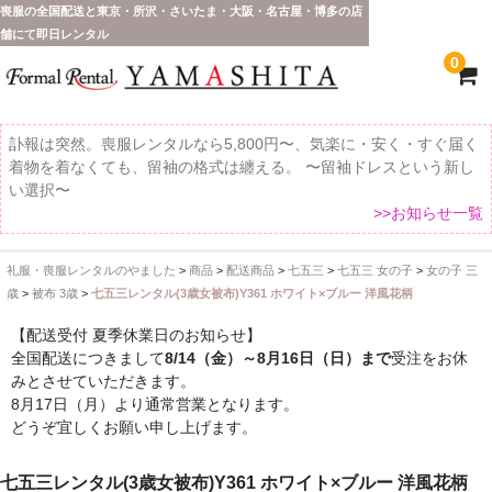
喪服の全国配送と東京・所沢・さいたま・大阪・名古屋・博多の店
舗にて即日レンタル
0
訃報は突然。喪服レンタルなら5,800円〜、気楽に・安く・すぐ届く
着物を着なくても、留袖の格式は纏える。 〜留袖ドレスという新し
い選択〜
>>お知らせ一覧
礼服・喪服レンタルのやました
>
商品
>
配送商品
>
七五三
>
七五三 女の子
>
女の子 三
ホーム
歳
>
被布 3歳
>
七五三レンタル(3歳女被布)Y361 ホワイト×ブルー 洋風花柄
全 国 配 送
【配送受付 夏季休業日のお知らせ】
全国配送につきまして
8/14（金）～8月16日（日）まで
受注をお休
受取り場所が選べます
みとさせていただきます。
8月17日（月）より通常営業となります。
東京即日バイク便
どうぞ宜しくお願い申し上げます。
配送・お支払い方法
七五三レンタル(3歳女被布)Y361 ホワイト×ブルー 洋風花柄