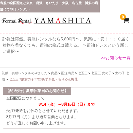
喪服の全国配送と東京・所沢・さいたま・大阪・名古屋・博多の店
舗にて即日レンタル
0
訃報は突然。喪服レンタルなら5,800円〜、気楽に・安く・すぐ届く
着物を着なくても、留袖の格式は纏える。 〜留袖ドレスという新し
い選択〜
>>お知らせ一覧
礼服・喪服レンタルのやました
>
商品
>
配送商品
>
七五三
>
七五三 女の子
>
女の子 七
ホーム
歳
>
七五三 7歳女の子T723あずき色・ちりめん梅花
全 国 配 送
【配送受付 夏季休業日のお知らせ】
全国配送につきまして
受取り場所が選べます
8/14（金）～8月16日（日）まで
受注/発送をお休みとさせていただきます。
東京即日バイク便
8月17日（月）より通常営業となります。
どうぞ宜しくお願い申し上げます。
配送・お支払い方法