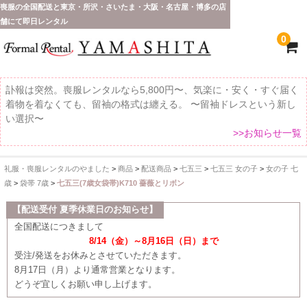
喪服の全国配送と東京・所沢・さいたま・大阪・名古屋・博多の店
舗にて即日レンタル
0
訃報は突然。喪服レンタルなら5,800円〜、気楽に・安く・すぐ届く
着物を着なくても、留袖の格式は纏える。 〜留袖ドレスという新し
い選択〜
>>お知らせ一覧
礼服・喪服レンタルのやました
>
商品
>
配送商品
>
七五三
>
七五三 女の子
>
女の子 七
ホーム
歳
>
袋帯 7歳
>
七五三(7歳女袋帯)K710 薔薇とリボン
全 国 配 送
【配送受付 夏季休業日のお知らせ】
全国配送につきまして
受取り場所が選べます
8/14（金）～8月16日（日）まで
受注/発送をお休みとさせていただきます。
東京即日バイク便
8月17日（月）より通常営業となります。
どうぞ宜しくお願い申し上げます。
配送・お支払い方法