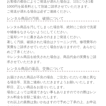
お客様の都合によりご発送が遅れた場合は、1日につき1着
1000円を延長料として別途ご請求させていただきます。
ご発送が遅れる場合は必ずご連絡ください。
レンタル商品の汚損、破損について
レンタル商品を汚してしまった場合等、絶対にご自分で洗濯
や補修をなさらないようにしてください。
ご返却シートに書き込みそのままご発送ください。
著しく汚損、破損された場合はクリーニング代、修理費等の
実費をご請求させていただく場合がありますので、あらかじ
めご了承ください。
※レンタル商品を紛失された場合は、商品代金の実費をご請
求させていただきます。
レンタル商品の返品、交換について
お届けされた商品が不良の場合、ご注文いただいた物と異な
る場合等、至急ご連絡いただきますようお願いいたします。
即日、正しい商品をお送りいたします。
場合によっては発送できない事もありますのでその際はレン
タル料金を全額ご返金いたします。
それ以上の責務は負いかねますので予めご了承の上、お申込