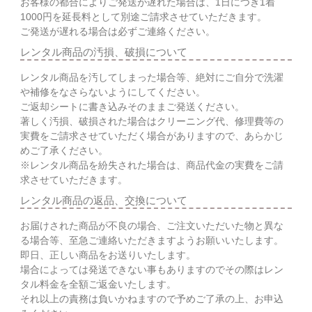
お客様の都合によりご発送が遅れた場合は、1日につき1着
1000円を延長料として別途ご請求させていただきます。
ご発送が遅れる場合は必ずご連絡ください。
レンタル商品の汚損、破損について
レンタル商品を汚してしまった場合等、絶対にご自分で洗濯
や補修をなさらないようにしてください。
ご返却シートに書き込みそのままご発送ください。
著しく汚損、破損された場合はクリーニング代、修理費等の
実費をご請求させていただく場合がありますので、あらかじ
めご了承ください。
※レンタル商品を紛失された場合は、商品代金の実費をご請
求させていただきます。
レンタル商品の返品、交換について
お届けされた商品が不良の場合、ご注文いただいた物と異な
る場合等、至急ご連絡いただきますようお願いいたします。
即日、正しい商品をお送りいたします。
場合によっては発送できない事もありますのでその際はレン
タル料金を全額ご返金いたします。
それ以上の責務は負いかねますので予めご了承の上、お申込