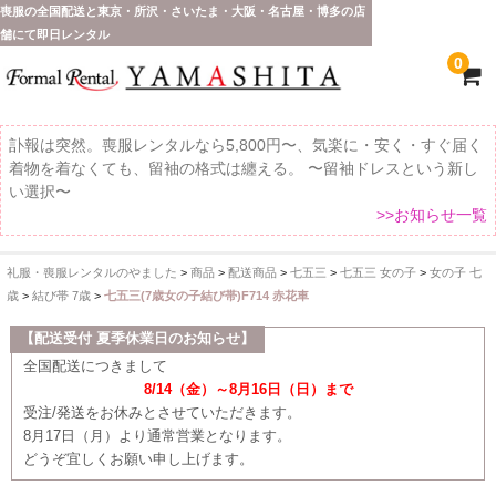
喪服の全国配送と東京・所沢・さいたま・大阪・名古屋・博多の店
舗にて即日レンタル
0
訃報は突然。喪服レンタルなら5,800円〜、気楽に・安く・すぐ届く
着物を着なくても、留袖の格式は纏える。 〜留袖ドレスという新し
い選択〜
>>お知らせ一覧
礼服・喪服レンタルのやました
>
商品
>
配送商品
>
七五三
>
七五三 女の子
>
女の子 七
ホーム
歳
>
結び帯 7歳
>
七五三(7歳女の子結び帯)F714 赤花車
全 国 配 送
【配送受付 夏季休業日のお知らせ】
全国配送につきまして
受取り場所が選べます
8/14（金）～8月16日（日）まで
受注/発送をお休みとさせていただきます。
東京即日バイク便
8月17日（月）より通常営業となります。
どうぞ宜しくお願い申し上げます。
配送・お支払い方法