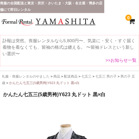
喪服の全国配送と東京・所沢・さいたま・大阪・名古屋・博多の店
舗にて即日レンタル
0
訃報は突然。喪服レンタルなら5,800円〜、気楽に・安く・すぐ届く
着物を着なくても、留袖の格式は纏える。 〜留袖ドレスという新し
い選択〜
>>お知らせ一覧
礼服・喪服レンタルのやました
>
商品
>
配送商品
>
七五三
>
七五三 男の子
>
男の子 五
ホーム
歳
>
かんたん七五三(5歳男袴)Y623 丸ドット 黒×白
全 国 配 送
かんたん七五三(5歳男袴)Y623 丸ドット 黒×白
受取り場所が選べます
東京即日バイク便
配送・お支払い方法