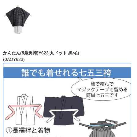
かんたん(5歳男袴)Y623 丸ドット 黒×白
(0AOY623)