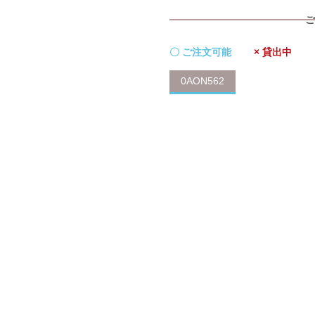
ご
〇 ご注文可能
× 貸出中
0AON562