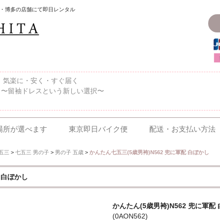
・博多の店舗にて即日レンタル
〜、気楽に・安く・すぐ届く
 〜留袖ドレスという新しい選択〜
場所が選べます
東京即日バイク便
配送・お支払い方法
五三
>
七五三 男の子
>
男の子 五歳
>
かんたん七五三(5歳男袴)N562 兜に軍配 白ぼかし
配 白ぼかし
かんたん(5歳男袴)N562 兜に軍配 
(0AON562)