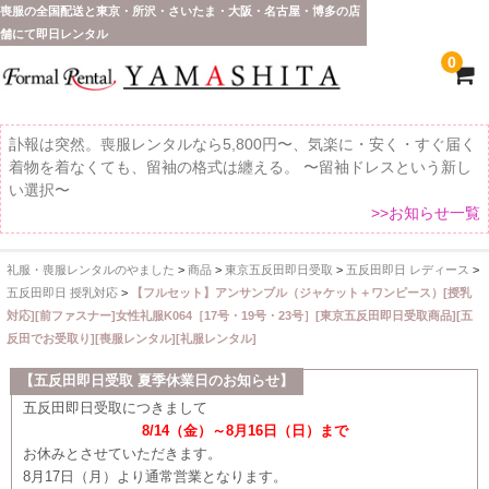
喪服の全国配送と東京・所沢・さいたま・大阪・名古屋・博多の店
舗にて即日レンタル
0
訃報は突然。喪服レンタルなら5,800円〜、気楽に・安く・すぐ届く
着物を着なくても、留袖の格式は纏える。 〜留袖ドレスという新し
い選択〜
>>お知らせ一覧
礼服・喪服レンタルのやました
>
商品
>
東京五反田即日受取
>
五反田即日 レディース
>
ホーム
五反田即日 授乳対応
>
【フルセット】アンサンブル（ジャケット＋ワンピース）[授乳
対応][前ファスナー]女性礼服K064［17号・19号・23号］[東京五反田即日受取商品][五
全 国 配 送
反田でお受取り][喪服レンタル][礼服レンタル]
受取り場所が選べます
【五反田即日受取 夏季休業日のお知らせ】
五反田即日受取につきまして
東京即日バイク便
8/14（金）～8月16日（日）まで
お休みとさせていただきます。
配送・お支払い方法
8月17日（月）より通常営業となります。