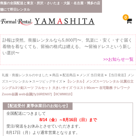
喪服の全国配送と東京・所沢・さいたま・大阪・名古屋・博多の店
舗にて即日レンタル
0
訃報は突然。喪服レンタルなら5,800円〜、気楽に・安く・すぐ届く
着物を着なくても、留袖の格式は纏える。 〜留袖ドレスという新し
い選択〜
>>お知らせ一覧
礼服・喪服レンタルのやました
>
商品
>
配送商品
>
メンズ 当日発送
>
【当日発送】メン
ホーム
ズスーツレンタル
>
スーツビッグサイズ
>
【レンタル】メンズスーツレンタル 比翼仕立
シングル3ツ釦スーツ フルセット 大きいサイズ ウエスト90cm〜 在宅勤務 テレワーク
全 国 配 送
Zoom会議 web会議[fy16REN07]【0CWM010】
受取り場所が選べます
【配送受付 夏季休業日のお知らせ】
全国配送につきまして
東京即日バイク便
8/14（金）～8月16日（日）まで
受注/発送をお休みとさせていただきます。
配送・お支払い方法
8月17日（月）より通常営業となります。