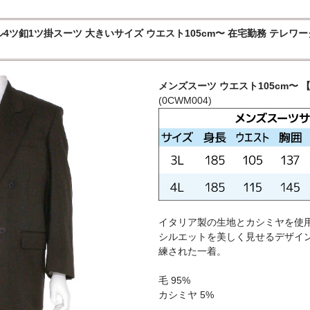
1ツ掛スーツ 大きいサイズ ウエスト105cm〜 在宅勤務 テレワーク Zoo
メンズスーツ ウエスト105cm〜 【
(0CWM004)
イタリア製の生地とカシミヤを使
シルエットを美しく見せるデザイ
練された一着。
毛 95%
カシミヤ 5%