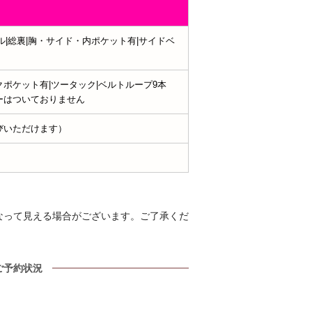
ル|総裏|胸・サイド・内ポケット有|サイドベ
ポケット有|ツータック|ベルトループ9本
ーはついておりません
びいただけます）
なって見える場合がございます。ご了承くだ
ご予約状況