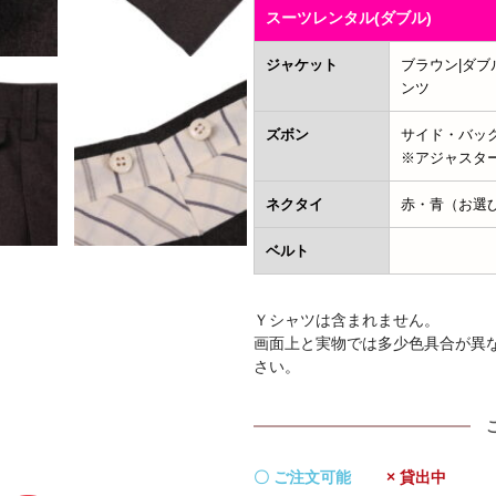
スーツレンタル(ダブル)
ジャケット
ブラウン|ダブ
ンツ
ズボン
サイド・バック
※アジャスタ
ネクタイ
赤・青（お選
ベルト
Ｙシャツは含まれません。
画面上と実物では多少色具合が異
さい。
〇 ご注文可能
× 貸出中