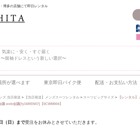
・博多の店舗にて即日レンタル
〜、気楽に・安く・すぐ届く
 〜留袖ドレスという新しい選択〜
場所が選べます
東京即日バイク便
配送・お支払い方法
ンズ 当日発送
>
【当日発送】メンズスーツレンタル
>
スーツビッグサイズ
>
【レンタル】
web会議[fy16REN07]【0CWM004】
6日（日）まで
受注をお休みとさせていただきます。