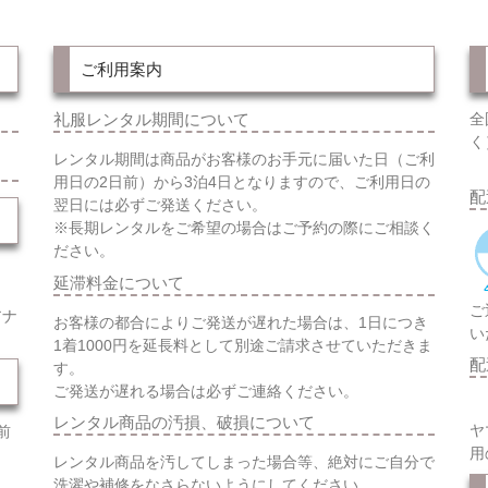
ご利用案内
礼服レンタル期間について
全
く
レンタル期間は商品がお客様のお手元に届いた日（ご利
用日の2日前）から3泊4日となりますので、ご利用日の
配
翌日には必ずご発送ください。
※長期レンタルをご希望の場合はご予約の際にご相談く
ださい。
延滞料金について
ご
アナ
お客様の都合によりご発送が遅れた場合は、1日につき
い
1着1000円を延長料として別途ご請求させていただきま
配
す。
ご発送が遅れる場合は必ずご連絡ください。
レンタル商品の汚損、破損について
ヤ
前
用
レンタル商品を汚してしまった場合等、絶対にご自分で
洗濯や補修をなさらないようにしてください。