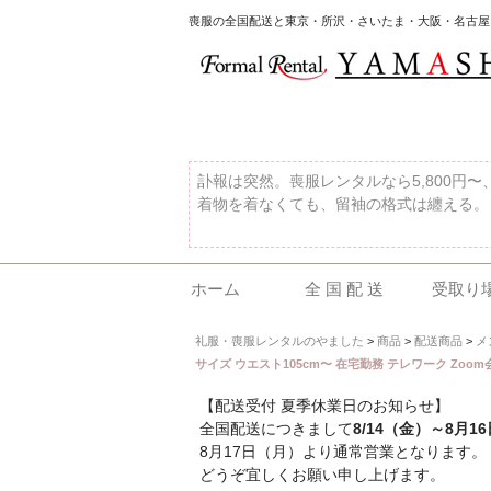
喪服の全国配送と東京・所沢・さいたま・大阪・名古屋
訃報は突然。喪服レンタルなら5,800円
着物を着なくても、留袖の格式は纏える。
ホーム
全 国 配 送
受取り
礼服・喪服レンタルのやました
>
商品
>
配送商品
>
メ
サイズ ウエスト105cm〜 在宅勤務 テレワーク Zoom会議 
【配送受付 夏季休業日のお知らせ】
全国配送につきまして
8/14（金）～8月1
8月17日（月）より通常営業となります。
どうぞ宜しくお願い申し上げます。