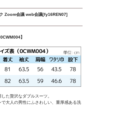
m会議 web会議[fy16REN07]
0CWM004】
用した贅沢なダブルスーツ。
ンで大人の男性にふさわしい、重厚感ある洗