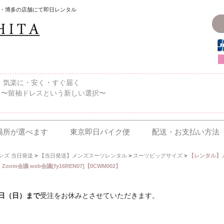
・博多の店舗にて即日レンタル
〜、気楽に・安く・すぐ届く
 〜留袖ドレスという新しい選択〜
場所が選べます
東京即日バイク便
配送・お支払い方法
ンズ 当日発送
>
【当日発送】メンズスーツレンタル
>
スーツビッグサイズ
>
【レンタル】
om会議 web会議[fy16REN07]【0CWM002】
6日（日）まで
受注をお休みとさせていただきます。