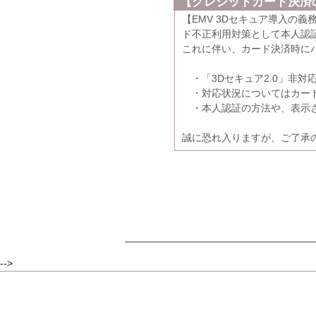
【クレジットカード決済の
【EMV 3Dセキュア導入の
ド不正利用対策として本人認証
これに伴い、カード決済時に
・「3Dセキュア2.0」非対
・対応状況についてはカード
・本人認証の方法や、表示さ
誠に恐れ入りますが、ご了承
-->