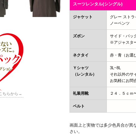
スーツレンタル(シングル)
ジャケット
グレー ストラ
ノーベンツ
ズボン
サイド・バック
※アジャスタ
ネクタイ
赤・青（お選
Ｙシャツ
3L~8L
（レンタル）
それ以外のサ
お気軽にお問
礼装用靴
２４．５ｃｍ
こちらから→
ベルト
画面上と実物では多少色具合が異
さい。