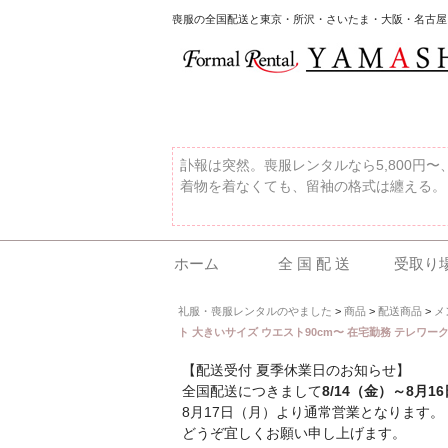
喪服の全国配送と東京・所沢・さいたま・大阪・名古屋
訃報は突然。喪服レンタルなら5,800円
着物を着なくても、留袖の格式は纏える。
ホーム
全 国 配 送
受取り
礼服・喪服レンタルのやました
>
商品
>
配送商品
>
メ
ト 大きいサイズ ウエスト90cm〜 在宅勤務 テレワーク Zo
【配送受付 夏季休業日のお知らせ】
全国配送につきまして
8/14（金）～8月1
8月17日（月）より通常営業となります。
どうぞ宜しくお願い申し上げます。