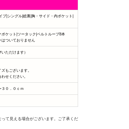
イプ|シングル|総裏|胸・サイド・内ポケット|
ポケット|ツータック|ベルトループ8本
ーはついておりません
びいただけます）
イズもございます。
合わせください。
〜３０．０ｃｍ
なって見える場合がございます。ご了承くだ