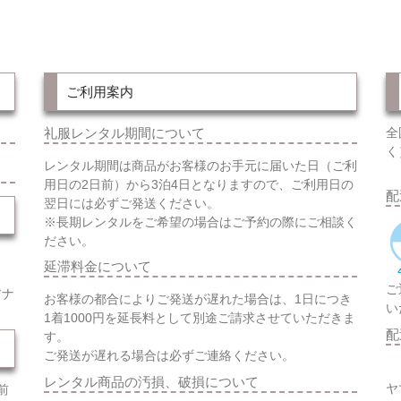
ご利用案内
礼服レンタル期間について
全
く
レンタル期間は商品がお客様のお手元に届いた日（ご利
用日の2日前）から3泊4日となりますので、ご利用日の
配
翌日には必ずご発送ください。
※長期レンタルをご希望の場合はご予約の際にご相談く
ださい。
延滞料金について
ご
アナ
お客様の都合によりご発送が遅れた場合は、1日につき
い
1着1000円を延長料として別途ご請求させていただきま
配
す。
ご発送が遅れる場合は必ずご連絡ください。
レンタル商品の汚損、破損について
ヤ
前